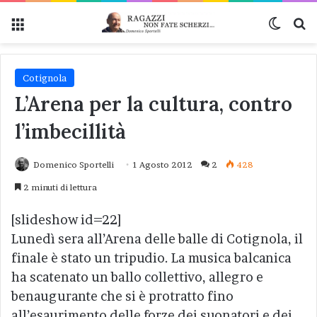
Menu
Cambi
Ce
Cotignola
L’Arena per la cultura, contro
l’imbecillità
Domenico Sportelli
1 Agosto 2012
2
428
2 minuti di lettura
[slideshow id=22]
Lunedì sera all’Arena delle balle di Cotignola, il
finale è stato un tripudio. La musica balcanica
ha scatenato un ballo collettivo, allegro e
benaugurante che si è protratto fino
all’esaurimento delle forze dei suonatori e dei