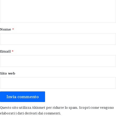
e
Senio in piena, guardate questo filmato
n
2 Febbraio 2014
t
o
Nome
*
associazione primola
*
l'arena delle balle
ultima serata
Email
*
Sito web
Questo sito utilizza Akismet per ridurre lo spam.
Scopri come vengono
elaborati i dati derivati dai commenti
.