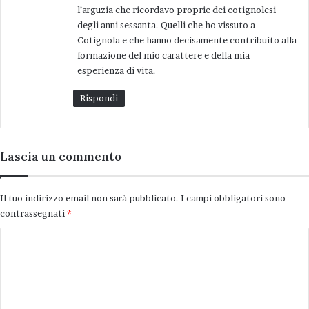
così di moda in questi tempi.
l’arguzia che ricordavo proprie dei cotignolesi
t
degli anni sessanta. Quelli che ho vissuto a
o
Cotignola e che hanno decisamente contribuito alla
Ho dato una mano con piacere a questa
:
formazione del mio carattere e della mia
manifestazione. Mantengo legami affettivi con
esperienza di vita.
Cotignola, ma da quarant’anni risiedo in altro
luogo. Molte volte in casi come questi non è
Rispondi
facile inserirsi nella realtà data. Questa volta
per me è stato facile. Mi sono trovato con
persone che mi hanno subito trasmesso il senso
Lascia un commento
della loro stima e questo mi ha reso felice. Stima
che ricambio col profondo del cuore.
Il tuo indirizzo email non sarà pubblicato.
I campi obbligatori sono
contrassegnati
*
Un caro saluto a tutti e arrivederci alla prossima
C
puntata.
o
m
Articoli correlati
m