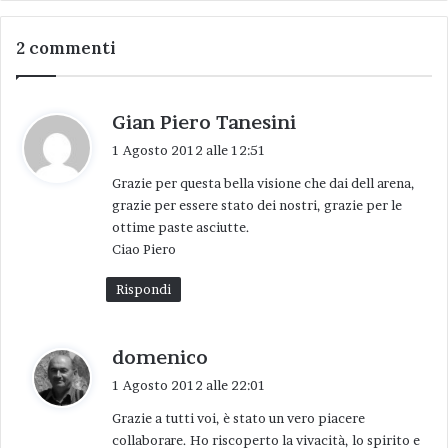
volontariamente per mesi alla realizzazione
dell’Arena, migliorando anno dopo anno il
2 commenti
punto da cui si era partiti. Un’esperienza
straordinaria dove i contadini lavorano assieme
agli architetti, gli operai assieme agli impiegati,
h
Gian Piero Tanesini
ai professori, ai dirigenti d’azienda. Dove la
a
1 Agosto 2012 alle 12:51
scelta delle cose da fare, dei programmi, non
d
Grazie per questa bella visione che dai dell arena,
e
viene decisa sulla base al censo di chi le
grazie per essere stato dei nostri, grazie per le
t
propone ma tramite la comune condivisione,
ottime paste asciutte.
t
con al fondo il principio che le idee e il valore
Ciao Piero
o
non hanno età.
:
Rispondi
Tutto questo porta alla considerazione che
l’Arena delle balle di paglia di Cotignola, sia
h
domenico
una sorta di
happening
per la cultura e la
a
1 Agosto 2012 alle 22:01
d
creatività. Quindi contro l’imbecillità imperante
Grazie a tutti voi, è stato un vero piacere
e
e contro stereotipi pseudo culturali, purtroppo
collaborare. Ho riscoperto la vivacità, lo spirito e
t