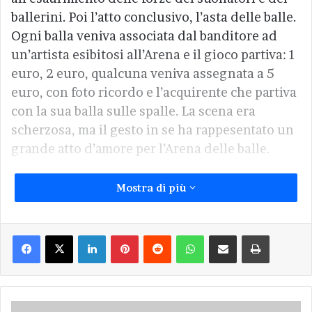
ballerini. Poi l’atto conclusivo, l’asta delle balle.
Ogni balla veniva associata dal banditore ad
un’artista esibitosi all’Arena e il gioco partiva: 1
euro, 2 euro, qualcuna veniva assegnata a 5
euro, con foto ricordo e l’acquirente che partiva
con la sua balla sulle spalle. La scena era
scherzosa, ma il gesto in se ha rappesentato un
grande atto d’amore per l’Arena delle balle.
Mostra di più
Facebook
X
LinkedIn
Pinterest
Reddit
WhatsApp
Condividi via Email
Stampa
Alla