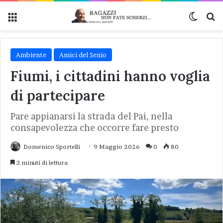
Menu
Cambi
Ce
Ambiente
Amici del Senio
Fiumi, i cittadini hanno voglia
di partecipare
Pare appianarsi la strada del Pai, nella
consapevolezza che occorre fare presto
Domenico Sportelli
9 Maggio 2026
0
80
3 minuti di lettura