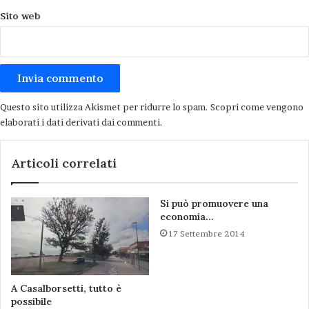
qualche giorno in più per ogni fiume e fossero
Sito web
entrati con metodo in contatto con gli abitanti,
avrebbero tratto utili informazioni sul campo,
stabilito un rapporto costruttivo e oggi
incontrerebbero meno difficoltà nello spiegare
il senso delle scelte compiute.
Questo sito utilizza Akismet per ridurre lo spam.
Scopri come vengono
elaborati i dati derivati dai commenti
.
Articoli correlati
Articoli correlati
Il Pai, gli interventi previsti per la
mitigazione del rischio nel Senio
Si può promuovere una
7 Luglio 2026
economia…
17 Settembre 2014
Aree di tracimazione ultima rathio?
2 Maggio 2026
A Casalborsetti, tutto è
possibile