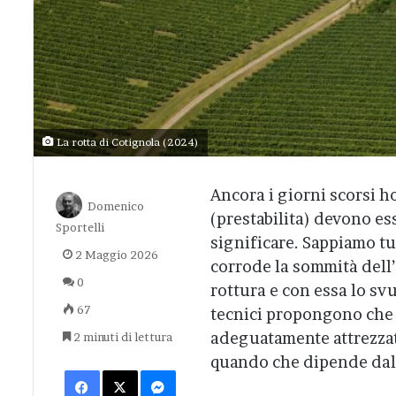
La rotta di Cotignola (2024)
Ancora i giorni scorsi ho
Domenico
(prestabilita) devono es
Sportelli
significare. Sappiamo tu
2 Maggio 2026
corrode la sommità dell
0
rottura e con essa lo svu
67
tecnici propongono che l
adeguatamente attrezzat
2 minuti di lettura
quando che dipende dall
Facebook
X
Messenger