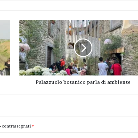
Palazzuolo
botanico
parla
di
ambiente
Palazzuolo botanico parla di ambiente
o contrassegnati
*