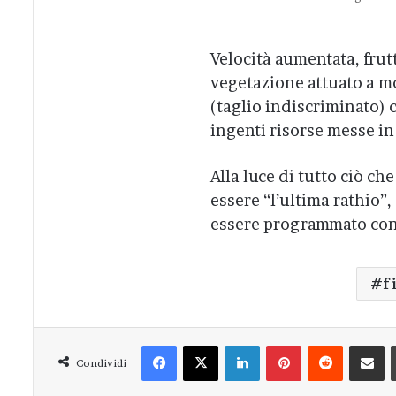
Velocità aumentata, frut
vegetazione attuato a mo
(taglio indiscriminato) c
ingenti risorse messe i
Alla luce di tutto ciò ch
essere “l’ultima rathio”,
essere programmato con 
f
Facebook
X
LinkedIn
Pinterest
Reddit
Condivi
Condividi