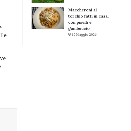
Maccheroni al
torchio fatti in casa,
con piselli e
e
gambuccio
lle
10 Maggio 2026
eve
e