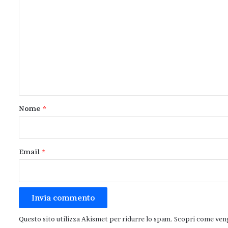
o
m
m
e
n
t
o
Nome
*
*
Email
*
Questo sito utilizza Akismet per ridurre lo spam.
Scopri come veng