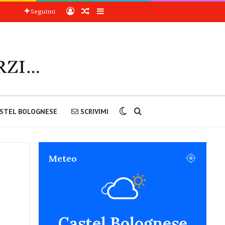
Accedi
Articoli a sorpresa
Barra laterale
Seguimi
Cambia aspetto
Cerca nel sito
STEL BOLOGNESE
SCRIVIMI
Meteo
Castel Bolognese