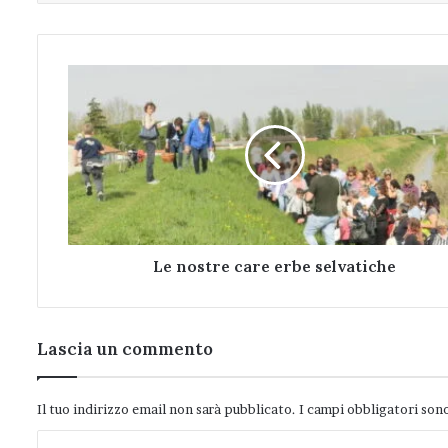
Le
nostre
care
erbe
selvatiche
Le nostre care erbe selvatiche
Lascia un commento
Il tuo indirizzo email non sarà pubblicato.
I campi obbligatori son
C