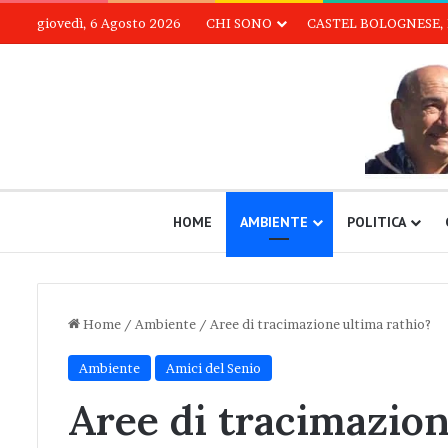
giovedì, 6 Agosto 2026
CHI SONO
CASTEL BOLOGNESE, 
HOME
AMBIENTE
POLITICA
Home
/
Ambiente
/
Aree di tracimazione ultima rathio?
Ambiente
Amici del Senio
Aree di tracimazion