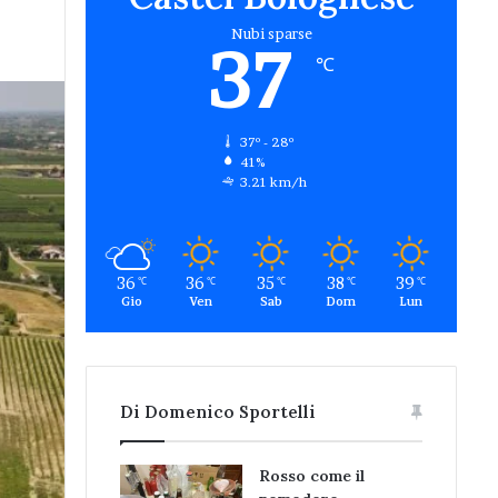
Nubi sparse
37
℃
37º - 28º
41%
3.21 km/h
36
36
35
38
39
℃
℃
℃
℃
℃
Gio
Ven
Sab
Dom
Lun
Di Domenico Sportelli
Rosso come il