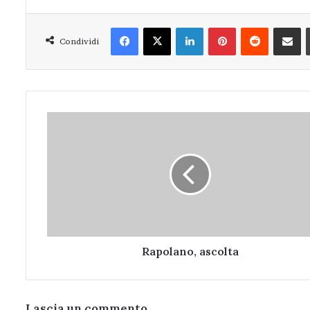
Facebook
X
LinkedIn
Pinterest
Reddit
Condivi
Condividi
Rapolano,
ascolta
Rapolano, ascolta
Lascia un commento