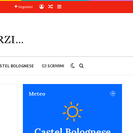
Accedi
Articoli a sorpresa
Barra laterale
Seguimi
Cambia aspetto
Cerca nel sito
STEL BOLOGNESE
SCRIVIMI
Meteo
Castel Bolognese