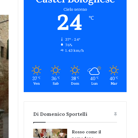
Cielo sereno
24
℃
37º - 24º
76%
1.43 km/h
37
36
38
40
40
℃
℃
℃
℃
℃
Ven
Sab
Dom
Lun
Mar
Di Domenico Sportelli
Rosso come il