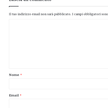
Il tuo indirizzo email non sarà pubblicato.
I campi obbligatori son
C
o
m
m
e
n
t
o
Nome
*
*
Email
*