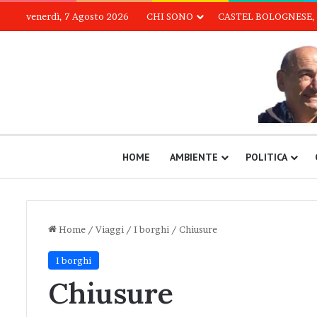
venerdì, 7 Agosto 2026
CHI SONO
CASTEL BOLOGNESE, 
HOME
AMBIENTE
POLITICA
Home
/
Viaggi
/
I borghi
/
Chiusure
I borghi
Chiusure