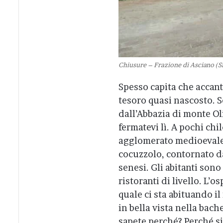
Chiusure – Frazione di Asciano (Si
Spesso capita che accant
tesoro quasi nascosto. Se
dall’Abbazia di monte Ol
fermatevi lì. A pochi ch
agglomerato medioevale 
cocuzzolo, contornato da
senesi. Gli abitanti son
ristoranti di livello. L’o
quale ci sta abituando i
in bella vista nella bac
sapete perché? Perché si 