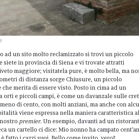
)
o ad un sito molto reclamizzato si trovi un piccolo
 siete in provincia di Siena e vi trovate attratti
iveto maggiore; visitatela pure, è molto bella, ma n
ilometri di distanza sorge Chiusure, un piccolo
che merita di essere visto. Posto in cima ad un
 orti e piccoli campi, è come un davanzale sulle cre
o meno di cento, con molti anziani, ma anche con alc
spitalità viene espressa nella maniera caratteristica a
l nostro
premier
. Un esempio, davanti ad un ristorant
heca un cartello ci dice: Mio nonno ha campato cent’an
è fatto i cazzi suoi. Bello come invito, vero?