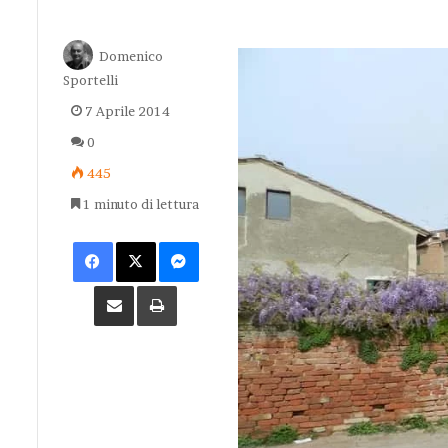
Domenico
Sportelli
7 Aprile 2014
0
445
1 minuto di lettura
Facebook
X
Messenger
Condividi via Email
Stampa