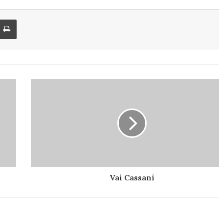
di via Email
Stampa
Vai
Cassani
Vai Cassani