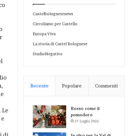
co
Castelbolognesenews
Circoliamo per Castello
o
Europa Viva
r
La storia di Castel Bolognese
StudioNegativo
el
lio
a,
Recente
Popolare
Commenti
le
Rosso come il
. Le
pomodoro
 e
27 Luglio 2026
i di
In giro per la Val di