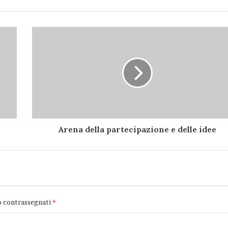
Arena
della
partecipazione
e
delle
idee
Arena della partecipazione e delle idee
o contrassegnati
*