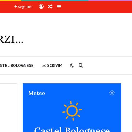
Accedi
Articoli a sorpresa
Barra laterale
Seguimi
Cambia aspetto
Cerca nel sito
STEL BOLOGNESE
SCRIVIMI
Meteo
Castel Bolognese