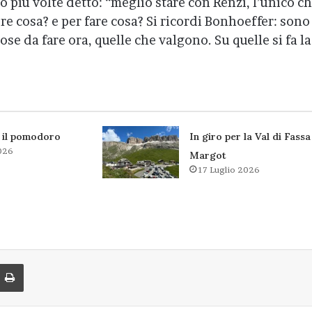
o più volte detto: “meglio stare con Renzi, l’unico c
re cosa? e per fare cosa? Si ricordi Bonhoeffer: sono
ose da fare ora, quelle che valgono. Su quelle si fa la
 il pomodoro
In giro per la Val di Fass
026
Margot
17 Luglio 2026
di via Email
Stampa