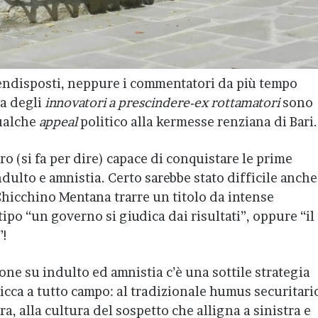
bendisposti, neppure i commentatori da più tempo
sa degli
innovatori a prescindere-ex rottamatori
sono
qualche
appeal
politico alla kermesse renziana di Bari.
ro (si fa per dire) capace di conquistare le prime
ndulto e amnistia. Certo sarebbe stato difficile anche
 Chicchino Mentana trarre un titolo da intense
ipo “un governo si giudica dai risultati”, oppure “il
”!
ione su indulto ed amnistia c’è una sottile strategia
cca a tutto campo: al tradizionale humus securitari
ra, alla cultura del sospetto che alligna a sinistra e