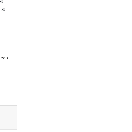
he
 le
a con