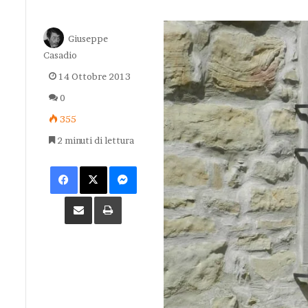
Giuseppe
Casadio
14 Ottobre 2013
0
355
2 minuti di lettura
Facebook
X
Messenger
Condividi via Email
Stampa