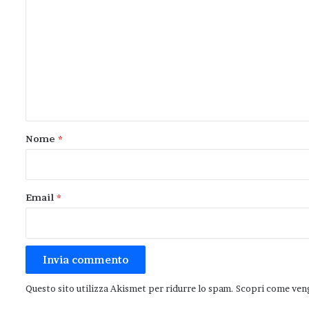
o
m
m
e
n
t
o
Nome
*
*
Email
*
Questo sito utilizza Akismet per ridurre lo spam.
Scopri come veng