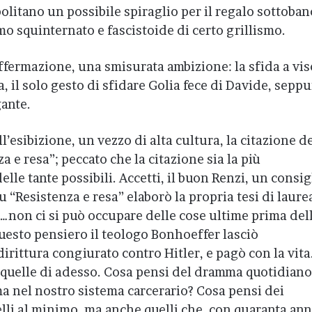
olitano un possibile spiraglio per il regalo sottoban
mo squinternato e fascistoide di certo grillismo.
 affermazione, una smisurata ambizione: la sfida a vis
a, il solo gesto di sfidare Golia fece di Davide, seppu
ante.
’esibizione, un vezzo di alta cultura, la citazione d
 e resa”; peccato che la citazione sia la più
elle tante possibili. Accetti, il buon Renzi, un consig
 “Resistenza e resa” elaborò la propria tesi di laure
 “…non ci si può occupare delle cose ultime prima del
questo pensiero il teologo Bonhoeffer lasciò
irittura congiurato contro Hitler, e pagò con la vita
 quelle di adesso. Cosa pensi del dramma quotidiano
 nel nostro sistema carcerario? Cosa pensi dei
lli al minimo, ma anche quelli che, con quaranta ann