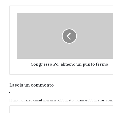
Congresso
Pd,
almeno
un
punto
fermo
Congresso Pd, almeno un punto fermo
Lascia un commento
Il tuo indirizzo email non sarà pubblicato.
I campi obbligatori son
C