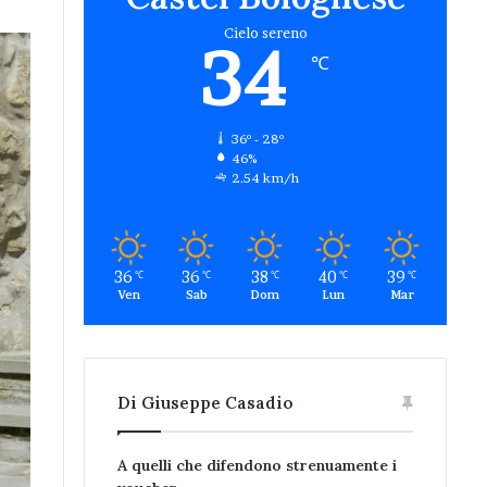
Cielo sereno
34
℃
36º - 28º
46%
2.54 km/h
36
36
38
40
39
℃
℃
℃
℃
℃
Ven
Sab
Dom
Lun
Mar
Di Giuseppe Casadio
A quelli che difendono strenuamente i