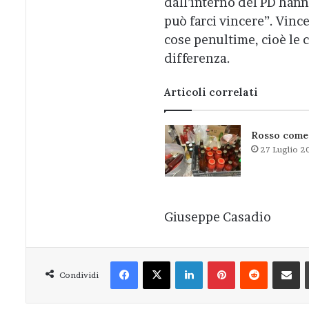
dall’interno del PD hann
può farci vincere”. Vince
cose penultime, cioè le c
differenza.
Articoli correlati
Rosso come
27 Luglio 2
Giuseppe Casadio
Facebook
X
LinkedIn
Pinterest
Reddit
Condivi
Condividi