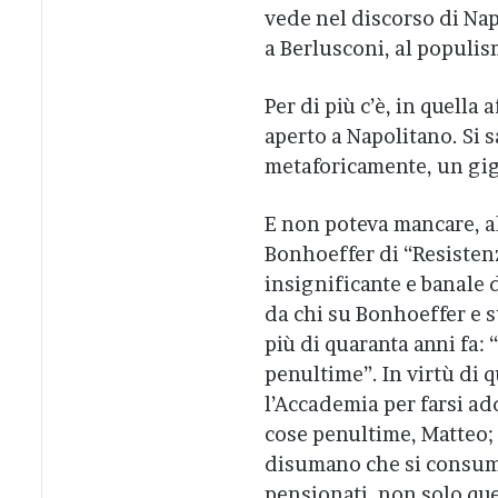
vede nel discorso di Nap
a Berlusconi, al populis
Per di più c’è, in quella
aperto a Napolitano. Si s
metaforicamente, un gig
E non poteva mancare, all
Bonhoeffer di “Resistenza
insignificante e banale d
da chi su Bonhoeffer e su
più di quaranta anni fa:
penultime”. In virtù di 
l’Accademia per farsi add
cose penultime, Matteo;
disumano che si consuma
pensionati, non solo que