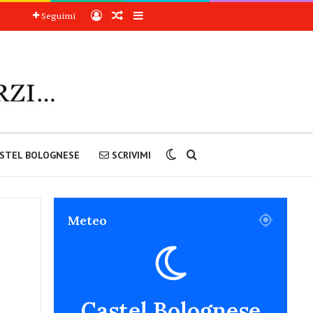
Accedi
Articoli a sorpresa
Barra laterale
Seguimi
Cambia aspetto
Cerca nel sito
STEL BOLOGNESE
SCRIVIMI
Meteo
Castel Bolognese