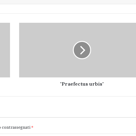
"Praefectus
urbis"
"Praefectus urbis"
o contrassegnati
*