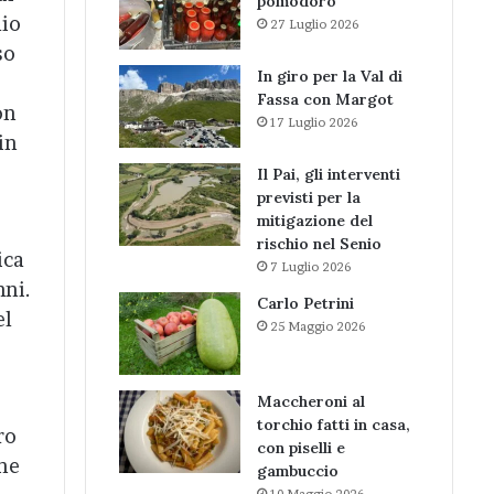
pomodoro
lio
27 Luglio 2026
so
In giro per la Val di
Fassa con Margot
on
17 Luglio 2026
in
Il Pai, gli interventi
previsti per la
mitigazione del
rischio nel Senio
ica
7 Luglio 2026
nni.
Carlo Petrini
el
25 Maggio 2026
Maccheroni al
torchio fatti in casa,
ro
con piselli e
one
gambuccio