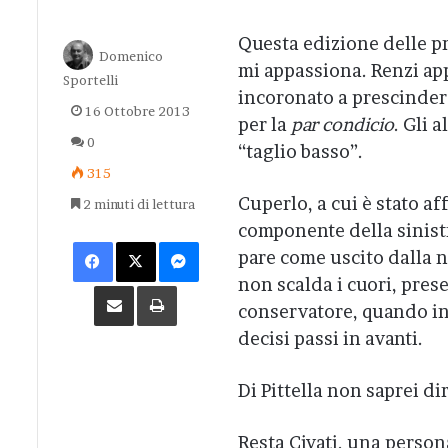
Questa edizione delle pr
Domenico
mi appassiona. Renzi app
Sportelli
incoronato a prescinder
16 Ottobre 2013
per la
par condicio
. Gli 
0
“taglio basso”.
315
Cuperlo, a cui è stato af
2 minuti di lettura
componente della sinistr
Facebook
X
Messenger
pare come uscito dalla 
non scalda i cuori, pres
Condividi via Email
Stampa
conservatore, quando in
decisi passi in avanti.
Di Pittella non saprei di
Resta Civati, una person