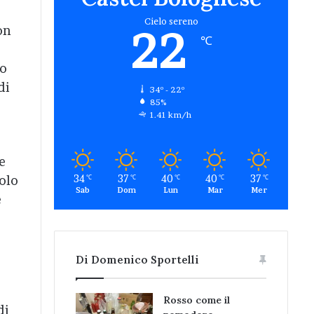
Cielo sereno
22
on
℃
o
to
di
34º - 22º
85%
1.41 km/h
e
34
37
40
40
37
olo
℃
℃
℃
℃
℃
Sab
Dom
Lun
Mar
Mer
e
Di Domenico Sportelli
Rosso come il
di