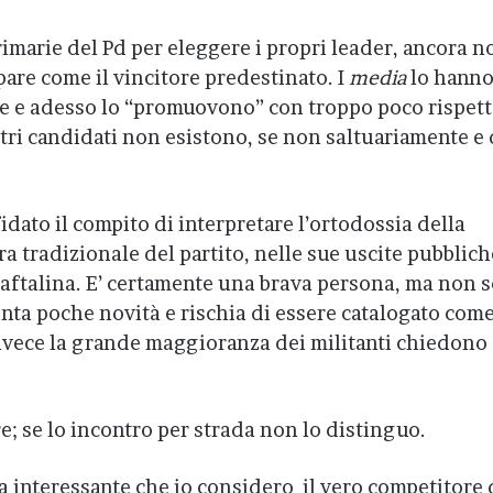
imarie del Pd per eleggere i propri leader, ancora n
are come il vincitore predestinato. I
media
lo hann
e e adesso lo “promuovono” con troppo poco rispet
altri candidati non esistono, se non saltuariamente e 
fidato il compito di interpretare l’ortodossia della
a tradizionale del partito, nelle sue uscite pubblich
naftalina. E’ certamente una brava persona, ma non s
enta poche novità e rischia di essere catalogato com
vece la grande maggioranza dei militanti chiedono
re; se lo incontro per strada non lo distinguo.
a interessante che io considero il vero competitore 