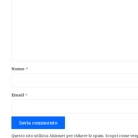
C
o
m
m
e
n
t
o
Nome
*
*
Email
*
Questo sito utilizza Akismet per ridurre lo spam.
Scopri come veng