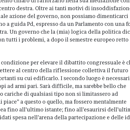
’intento chiaro di rafforzarlo nella sua mediazione con
centro destra. Oltre ai tanti motivi di insoddisfazion
tuale azione del governo, non possiamo dimenticarci
rno a guida Pd, espresso da un Parlamento con una f
tra. Un governo che la (mia) logica della politica di
n tutti i problemi, a dopo il semestre europeo retto
 condizione per elevare il dibattito congressuale è c
tere al centro della riflessione collettiva il futuro
portanti su cui edificarlo. I secondo luogo è necessar
ppi ad armi pari. Sarà difficile, ma sarebbe bello che
o cariche di qualsiasi tipo non si limitassero ad
i piace” a questo o quello, ma fossero mentalmente
ea fino all’ultimo istante; fino all’esaurirsi dell’ult
idati spesa nell’arena della partecipazione e delle i