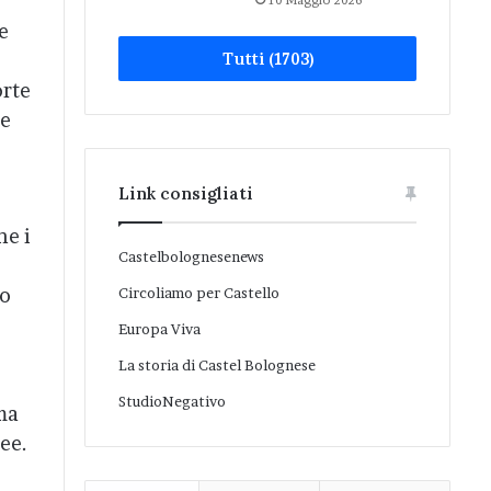
10 Maggio 2026
e
Tutti (1703)
orte
ce
Link consigliati
he i
Castelbolognesenews
io
Circoliamo per Castello
Europa Viva
La storia di Castel Bolognese
StudioNegativo
ima
dee.