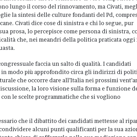
ono lungo il corso del rinnovamento, ma Civati, meg
glie la sintesi delle culture fondanti del Pd, compre
icane. Civati dice cose di sinistra e chi lo segue, pur
 sua prosa, lo percepisce come persona di sinistra, c
calità che, nei meandri della politica praticata oggi 
uasta.
congressuale faccia un salto di qualità. I candidati
in modo più approfondito circa gli indirizzi di polit
urale che occorre dare all’Italia nei prossimi vent’a
scussione, la loro visione sulla forma e funzione d
e con le scelte programmatiche che si vogliono
ssario che il dibattito dei candidati mettesse al ripa
 condividere alcuni punti qualificanti per la sua azi