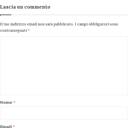
Lascia un commento
Il tuo indirizzo email non sarà pubblicato.
I campi obbligatori sono
contrassegnati
*
C
o
m
m
e
trippa in tavola
n
t
o
Nome
*
*
Email
*