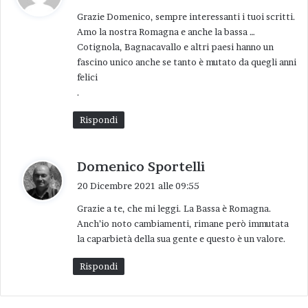
d
a quando sarà evaporato;
Grazie Domenico, sempre interessanti i tuoi scritti.
e
Amo la nostra Romagna e anche la bassa …
t
a questo punto aggiungete mezzo litro
Cotignola, Bagnacavallo e altri paesi hanno un
t
d’acqua, mezzo dado, chiudete la pentola a
fascino unico anche se tanto è mutato da quegli anni
o
pressione, lasciate andare al minimo per 10
felici
:
.
minuti;
aprite la pentola, controllate il liquido, se
Rispondi
serve aggiungete poca acqua, richiudete e
avanti ancora per 10-15 minuti;
h
Domenico Sportelli
aprite, controllate la cottura e il sale,
a
20 Dicembre 2021 alle 09:55
aggiungete i fagioli cotti a parte. Mescolate
d
Grazie a te, che mi leggi. La Bassa è Romagna.
e
per bene mettete il parmigiano reggiano e
Anch’io noto cambiamenti, rimane però immutata
t
servite, con nel piatto (se vi piace) due fette
la caparbietà della sua gente e questo è un valore.
t
di pane abbrustolito e un filo d’olio.
o
Rispondi
:
Come vino un classico rosso oppure, perchè no,
dell’albana secca, stando verso i 14 gradi.