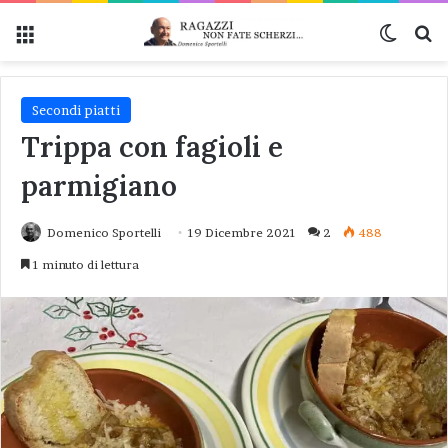
Menu
Cambi
Ce
Secondi piatti
Trippa con fagioli e
parmigiano
Domenico Sportelli
19 Dicembre 2021
2
488
1 minuto di lettura