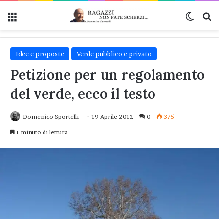
Menu
Cambi
Ce
Idee e proposte
Verde pubblico e privato
Petizione per un regolamento
del verde, ecco il testo
Domenico Sportelli
19 Aprile 2012
0
375
1 minuto di lettura