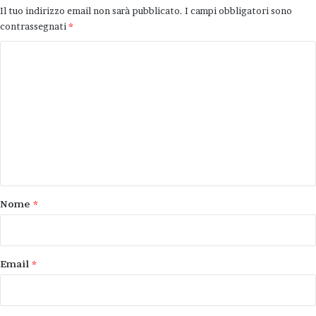
Il tuo indirizzo email non sarà pubblicato.
I campi obbligatori sono
contrassegnati
*
Chi vuole contribuire alla raccolta di firme può
C
scaricare il
Modulo per la petizione (file pdf,
o
48kb)
, stamparlo, raccogliere le firme, e
m
consegnare il modulo a: Cristina Scardovi
(3483397788), oppure Domenico Sportelli
m
(3400532380). Chi vuole solo firmare la
e
petizione, può contattare le stesse persone.
n
t
VOTATE IL SONDAGGIO VOTATE IL
o
Nome
*
SONDAGGIO VOTATE IL SONDAGGIO
*
petizione
regolamento verde
Email
*