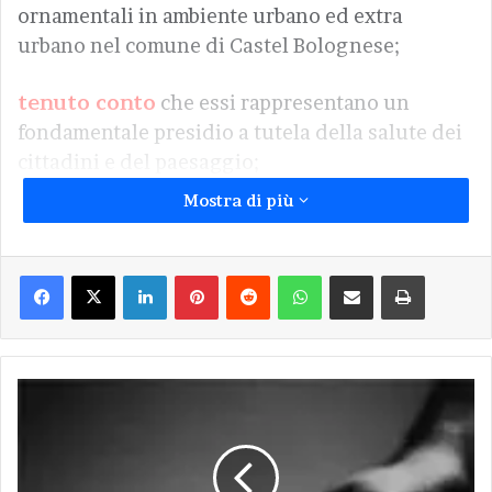
ornamentali in ambiente urbano ed extra
urbano nel comune di Castel Bolognese;
tenuto conto
che essi rappresentano un
fondamentale presidio a tutela della salute dei
cittadini e del paesaggio;
Mostra di più
tenuto conto
che il procedimento di sintesi
clorofilliana degli alberi che trasforma anidride
Facebook
X
LinkedIn
Pinterest
Reddit
WhatsApp
Condividi via Email
Stampa
carbonica in ossigeno, è particolarmente
importante per la nostra comunità così oberata
da una abnorme presenza di traffico veicolare
motorizzato;
Castel
Bolognese,
visto
il consolidarsi di una prassi di intervento
ancora
sugli alberi ornamentali, in parte non rispettosa
coltelli
in
della loro tutela qualitativa e quantitativa;