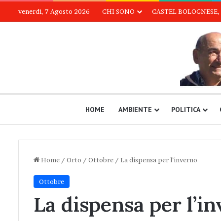
venerdì, 7 Agosto 2026
CHI SONO
CASTEL BOLOGNESE, 
HOME
AMBIENTE
POLITICA
Home
/
Orto
/
Ottobre
/
La dispensa per l’inverno
Ottobre
La dispensa per l’i