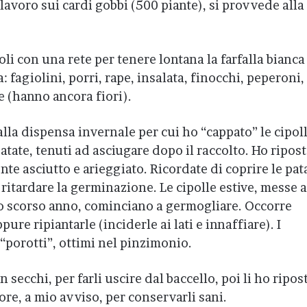
 lavoro sui cardi gobbi (500 piante), si provvede alla
oli con una rete per tenere lontana la farfalla bianca
: fagiolini, porri, rape, insalata, finocchi, peperoni,
e (hanno ancora fiori).
lla dispensa invernale per cui ho “cappato” le cipoll
patate, tenuti ad asciugare dopo il raccolto. Ho ripost
nte asciutto e arieggiato. Ricordate di coprire le pat
 ritardare la germinazione. Le cipolle estive, messe a
 scorso anno, cominciano a germogliare. Occorre
ure ripiantarle (inciderle ai lati e innaffiare). I
porotti”, ottimi nel pinzimonio.
n secchi, per farli uscire dal baccello, poi li ho ripos
ore, a mio avviso, per conservarli sani.