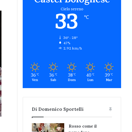
Cielo sereno
33
℃
36º - 28º
47%
2.92 km/h
36
36
38
40
39
℃
℃
℃
℃
℃
Ven
Sab
Dom
Lun
Mar
Di Domenico Sportelli
Rosso come il