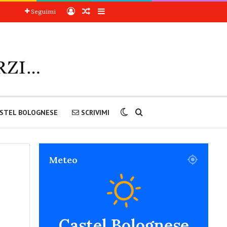
Accedi
Articoli a sorpresa
Barra laterale
Seguimi
Cambia aspetto
Cerca nel sito
STEL BOLOGNESE
SCRIVIMI
Meteo
Castel Bolognese