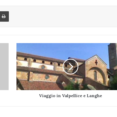
di via Email
Stampa
Viaggio
in
Valpellice
e
Langhe
Viaggio in Valpellice e Langhe