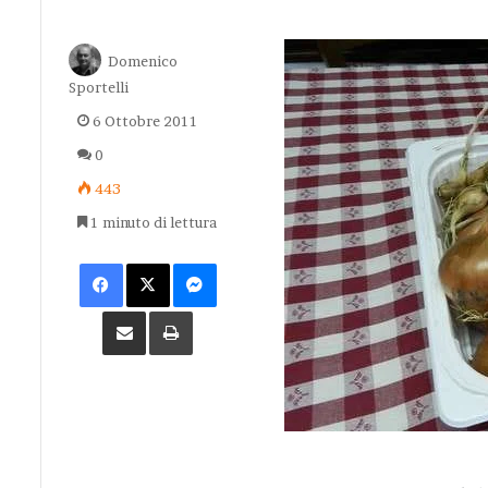
Domenico
Sportelli
6 Ottobre 2011
0
443
1 minuto di lettura
Facebook
X
Messenger
Condividi via Email
Stampa