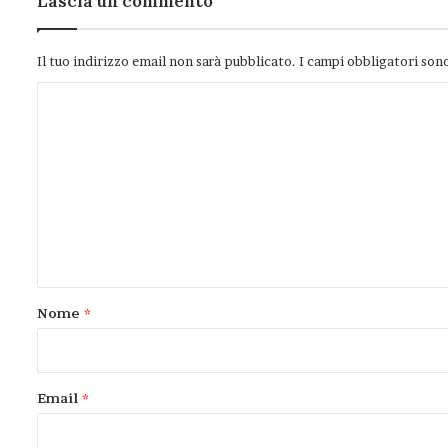
Lascia un commento
Il tuo indirizzo email non sarà pubblicato.
I campi obbligatori son
C
o
m
m
e
n
t
o
Nome
*
*
Email
*