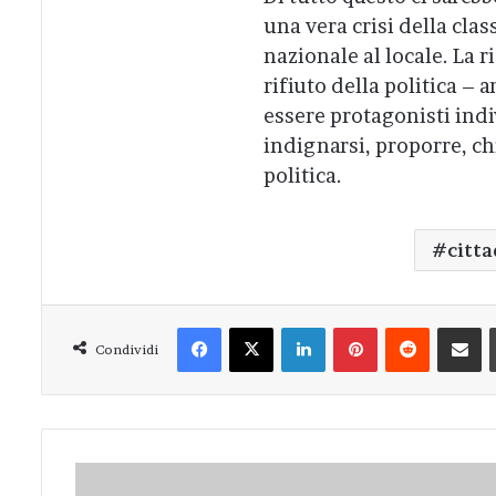
una vera crisi della classe
nazionale al locale. La 
rifiuto della politica – 
essere protagonisti indiv
indignarsi, proporre, ch
politica.
citta
Facebook
X
LinkedIn
Pinterest
Reddit
Condivi
Condividi
Il