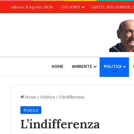
sabato, 8 Agosto 2026
CHI SONO
CASTEL BOLOGNESE, 
HOME
AMBIENTE
POLITICA
Home
/
Politica
/
L’indifferenza
Politica
L’indifferenza