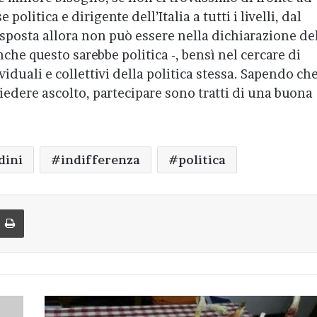
 politica e dirigente dell’Italia a tutti i livelli, dal
risposta allora non può essere nella dichiarazione de
anche questo sarebbe politica -, bensì nel cercare di
iduali e collettivi della politica stessa. Sapendo ch
iedere ascolto, partecipare sono tratti di una buona
dini
indifferenza
politica
di via Email
Stampa
La