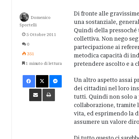
Di fronte alle gravissime
Domenico
una sostanziale, general
Sportelli
Quindi della pressoché 
5 Ottobre 2011
collettiva. Non nego segn
0
partecipazione ai refer
351
metodica capacità di ind
pretendere ascolto e a c
1 minuto di lettura
Facebook
X
Messenger
Un altro aspetto assai p
dei cittadini nel loro i
Condividi via Email
Stampa
tutti. Quindi non solo a
collaborazione, tramite 
vita, ed esprimendo la di
assumere un valore dir
Di tutto questo ci sareb