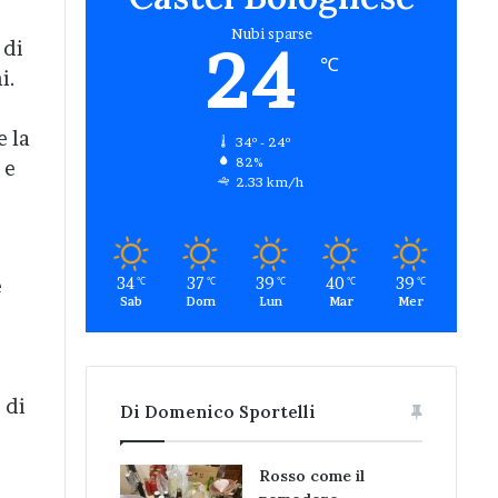
Nubi sparse
24
 di
℃
i.
e la
34º - 24º
82%
 e
2.33 km/h
34
37
39
40
39
e
℃
℃
℃
℃
℃
Sab
Dom
Lun
Mar
Mer
 di
Di Domenico Sportelli
Rosso come il