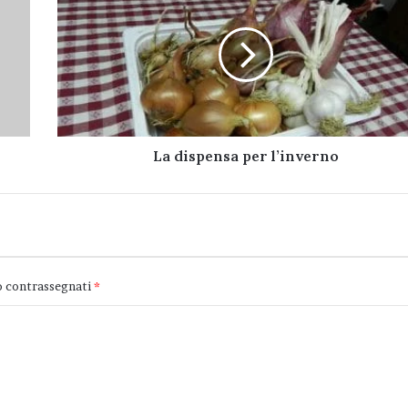
dispensa
per
l’inverno
La dispensa per l’inverno
o contrassegnati
*