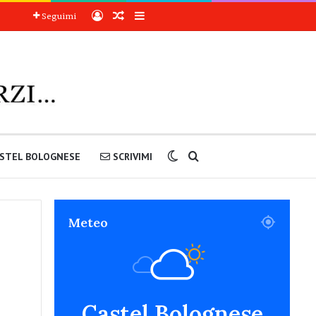
Accedi
Articoli a sorpresa
Barra laterale
Seguimi
Cambia aspetto
Cerca nel sito
STEL BOLOGNESE
SCRIVIMI
Meteo
Castel Bolognese