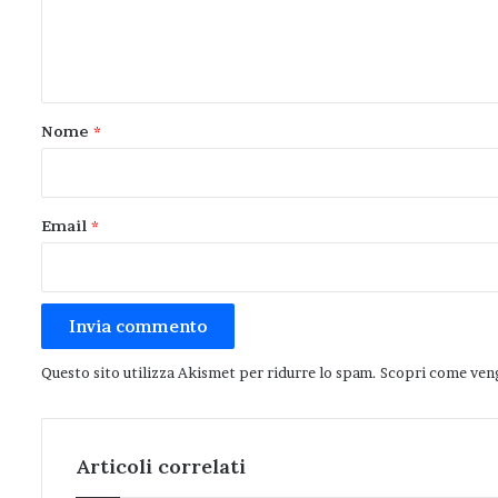
e
n
t
o
Nome
*
*
Email
*
Questo sito utilizza Akismet per ridurre lo spam.
Scopri come veng
Articoli correlati