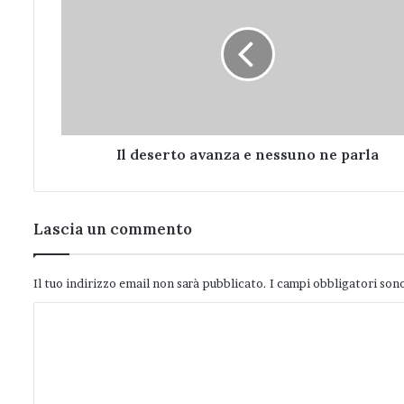
deserto
avanza
e
nessuno
ne
parla
Il deserto avanza e nessuno ne parla
Lascia un commento
Il tuo indirizzo email non sarà pubblicato.
I campi obbligatori son
C
o
m
m