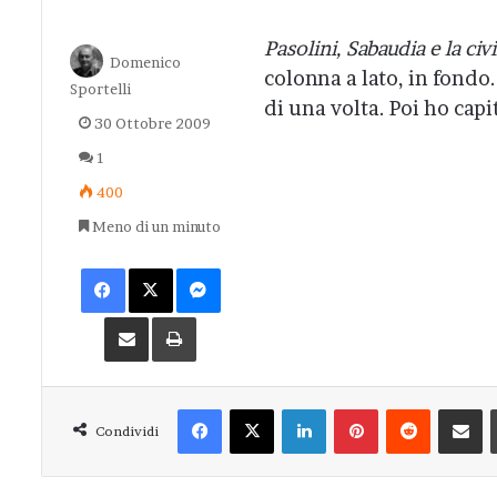
Pasolini, Sabaudia e la ci
Domenico
colonna a lato, in fondo
Sportelli
di una volta. Poi ho capi
30 Ottobre 2009
1
400
Meno di un minuto
Facebook
X
Messenger
Condividi via Email
Stampa
Facebook
X
LinkedIn
Pinterest
Reddit
Condivi
Condividi