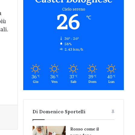
Cielo sereno
26
a
℃
più
ali.
36º - 26º
58%
2.43 km/h
36
36
37
39
40
℃
℃
℃
℃
℃
Gio
Ven
Sab
Dom
Lun
Di Domenico Sportelli
Rosso come il