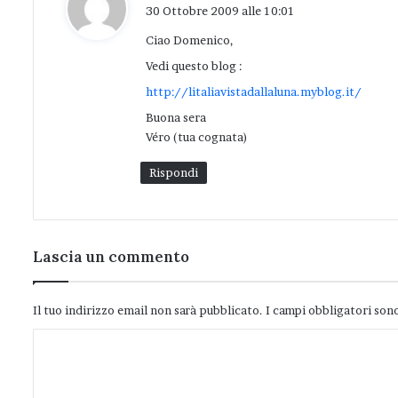
a
30 Ottobre 2009 alle 10:01
d
Ciao Domenico,
e
t
Vedi questo blog :
t
http://litaliavistadallaluna.myblog.it/
o
Buona sera
:
Véro (tua cognata)
Rispondi
Lascia un commento
Il tuo indirizzo email non sarà pubblicato.
I campi obbligatori son
C
o
m