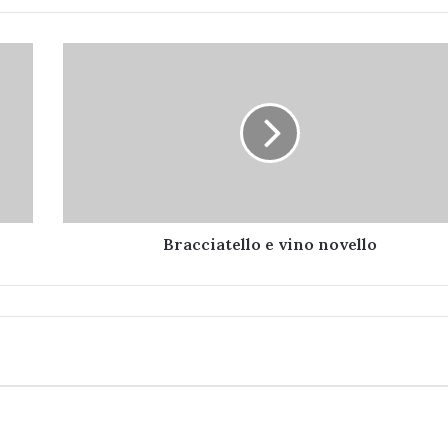
Bracciatello
e
vino
novello
Bracciatello e vino novello