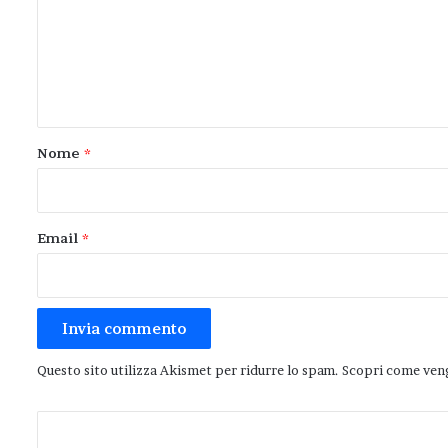
m
e
n
t
o
Nome
*
*
Email
*
Questo sito utilizza Akismet per ridurre lo spam.
Scopri come veng