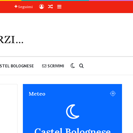
Accedi
Articoli a sorpresa
Barra laterale
Seguimi
Cambia aspetto
Cerca nel sito
STEL BOLOGNESE
SCRIVIMI
Meteo
Castel Bolognese