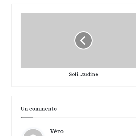
Soli...tudine
Soli...tudine
Un commento
h
Véro