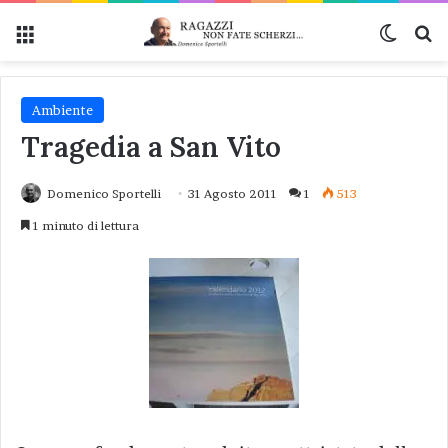
Menu
Cambi
Ce
Ambiente
Tragedia a San Vito
Domenico Sportelli
31 Agosto 2011
1
513
1 minuto di lettura