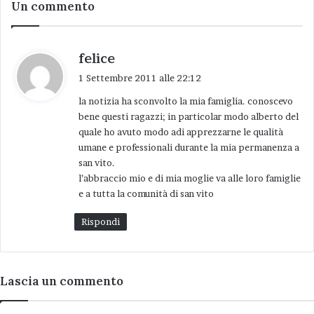
Un commento
h
felice
a
1 Settembre 2011 alle 22:12
d
la notizia ha sconvolto la mia famiglia. conoscevo
e
bene questi ragazzi; in particolar modo alberto del
t
quale ho avuto modo adi apprezzarne le qualità
t
umane e professionali durante la mia permanenza a
o
san vito.
:
l’abbraccio mio e di mia moglie va alle loro famiglie
e a tutta la comunità di san vito
Rispondi
Lascia un commento