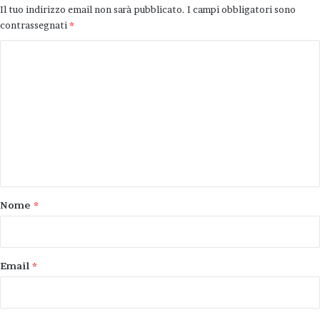
Il tuo indirizzo email non sarà pubblicato.
I campi obbligatori sono
contrassegnati
*
C
o
m
m
e
n
t
o
Nome
*
*
Email
*