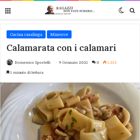
Menu
Cambi
Ce
Cucina casalinga
Minestre
Calamarata con i calamari
Domenico Sportelli
9 Gennaio 2021
0
1.513
1 minuto di lettura