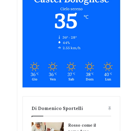
Cielo sereno
35
℃
36º - 28º
44%
2.55 km/h
36
36
37
38
40
℃
℃
℃
℃
℃
Gio
Ven
Sab
Dom
Lun
Di Domenico Sportelli
Rosso come il