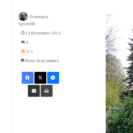
Domenico
Sportelli
13 Novembre 2013
0
312
Meno di un minuto
Facebook
X
Messenger
Condividi via Email
Stampa