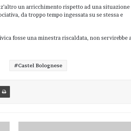
nz’altro un arricchimento rispetto ad una situazione
ociativa, da troppo tempo ingessata su se stessa e
Civica fosse una minestra riscaldata, non servirebbe 
Castel Bolognese
di via Email
Stampa
Chiedo
scusa