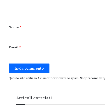
e
n
t
o
Nome
*
*
Email
*
Questo sito utilizza Akismet per ridurre lo spam.
Scopri come veng
Articoli correlati