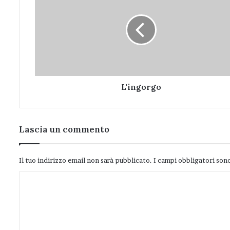
L'ingorgo
Lascia un commento
Il tuo indirizzo email non sarà pubblicato.
I campi obbligatori son
C
o
m
m