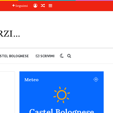
Accedi
Articoli a sorpresa
Barra laterale
Seguimi
Cambia aspetto
Cerca nel sito
STEL BOLOGNESE
SCRIVIMI
Meteo
Castel Bolognese