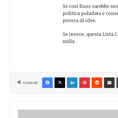
Se così fosse sarebbe se
politica paludata e cons
povera di idee.
Se invece, questa Lista 
nulla.
Facebook
X
LinkedIn
Pinterest
Reddit
Condivi
Condividi
L'ingorgo