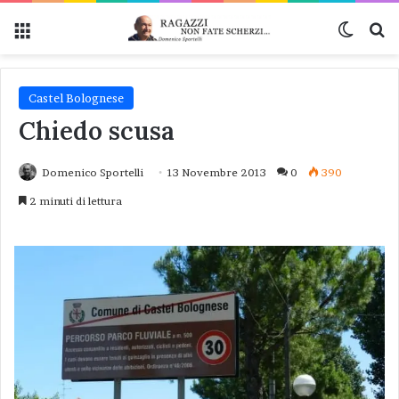
Menu
Cambi
Ce
Castel Bolognese
Chiedo scusa
Domenico Sportelli
13 Novembre 2013
0
390
2 minuti di lettura