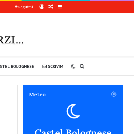
Accedi
Articoli a sorpresa
Barra laterale
Seguimi
Cambia aspetto
Cerca nel sito
STEL BOLOGNESE
SCRIVIMI
Meteo
Castel Bolognese