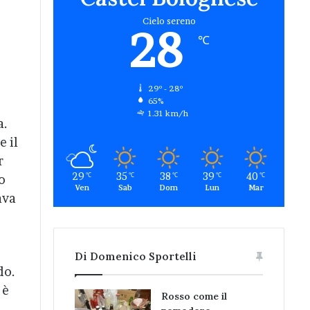
Cielo sereno
28
℃
29º - 28º
65%
1.31 km/h
a.
e il
r
29
35
38
39
40
℃
℃
℃
℃
℃
o
Ven
Sab
Dom
Lun
Mar
ava
Di Domenico Sportelli
do.
 è
Rosso come il