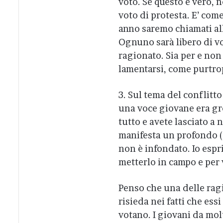
voto. Se questo è vero, n
voto di protesta. E’ come
anno saremo chiamati al
Ognuno sarà libero di vot
ragionato. Sia per e non
lamentarsi, come purtrop
3. Sul tema del conflitt
una voce giovane era gro
tutto e avete lasciato a
manifesta un profondo (q
non è infondato. Io esprim
metterlo in campo e per v
Penso che una delle rag
risieda nei fatti che es
votano. I giovani da mo