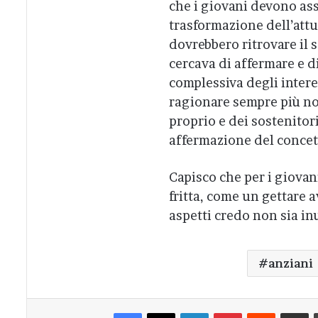
che i giovani devono as
trasformazione dell’attua
dovrebbero ritrovare il 
cercava di affermare e di
complessiva degli interes
ragionare sempre più non
proprio e dei sostenitori
affermazione del concet
Capisco che per i giovan
fritta, come un gettare a
aspetti credo non sia inu
anziani
Facebook
X
LinkedIn
Pinterest
Reddit
Condivi