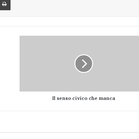
Il
senso
civico
che
manca
Il senso civico che manca