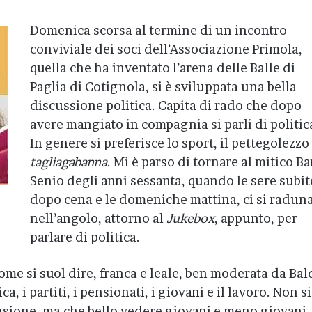
Domenica scorsa al termine di un incontro
conviviale dei soci dell’Associazione Primola,
quella che ha inventato l’arena delle Balle di
Paglia di Cotignola, si è sviluppata una bella
discussione politica. Capita di rado che dopo
avere mangiato in compagnia si parli di politic
In genere si preferisce lo sport, il pettegolezzo 
tagliagabanna
. Mi è parso di tornare al mitico Ba
Senio degli anni sessanta, quando le sere subit
dopo cena e le domeniche mattina, ci si radun
nell’angolo, attorno al
Jukebox
, appunto, per
parlare di politica.
ome si suol dire, franca e leale, ben moderata da Bal
ica, i partiti, i pensionati, i giovani e il lavoro. Non si
usione, ma che bello vedere giovani e meno giovani,