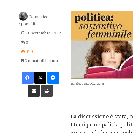
Domenico
Sportelli
11 Settembre 2012
0
320
3 minuti di lettura
Facebook
X
Messenger
fonte: radio3.rai.it
Condividi via Email
Stampa
La discussione è stata, c
I temi principali: la polit
arrivati ad alcuna concl