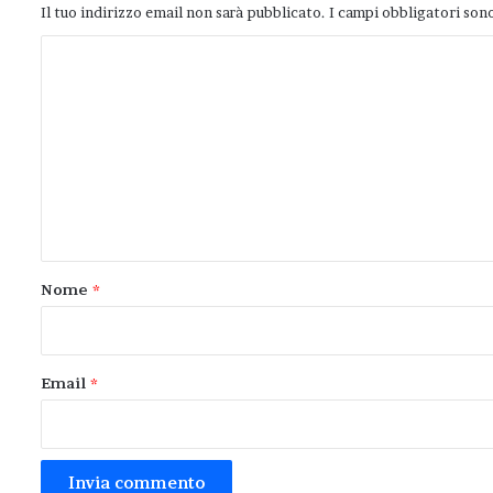
Il tuo indirizzo email non sarà pubblicato.
I campi obbligatori son
C
o
m
m
e
n
t
o
Nome
*
*
Email
*