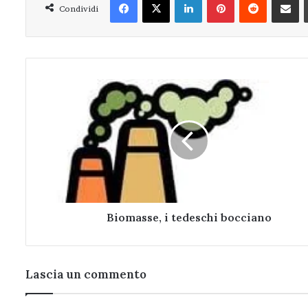
Condividi
Biomasse,
i
tedeschi
bocciano
Biomasse, i tedeschi bocciano
Lascia un commento