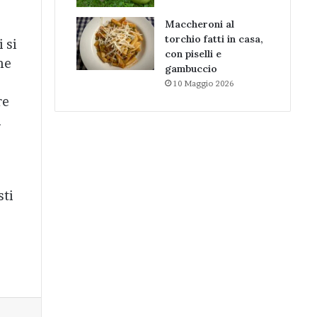
Maccheroni al
torchio fatti in casa,
 si
con piselli e
ne
gambuccio
10 Maggio 2026
re
i
sti