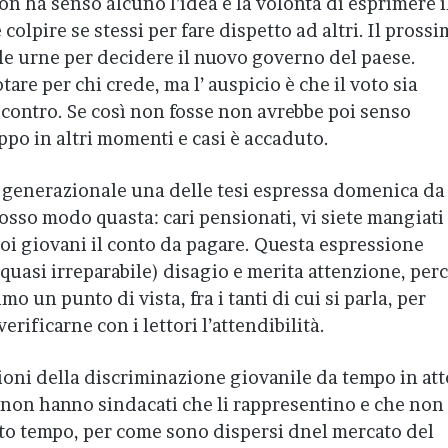
on ha senso alcuno l’idea e la volontà di esprimere i
 colpire se stessi per fare dispetto ad altri. Il pross
le urne per decidere il nuovo governo del paese.
are per chi crede, ma l’ auspicio è che il voto sia
 contro. Se così non fosse non avrebbe poi senso
po in altri momenti e casi è accaduto.
o generazionale una delle tesi espressa domenica da
sso modo quasta: cari pensionati, vi siete mangiati
 noi giovani il conto da pagare. Questa espressione
uasi irreparabile) disagio e merita attenzione, per
o un punto di vista, fra i tanti di cui si parla, per
erificarne con i lettori l’attendibilità.
ioni della discriminazione giovanile da tempo in att
si non hanno sindacati che li rappresentino e che non
lto tempo, per come sono dispersi dnel mercato del