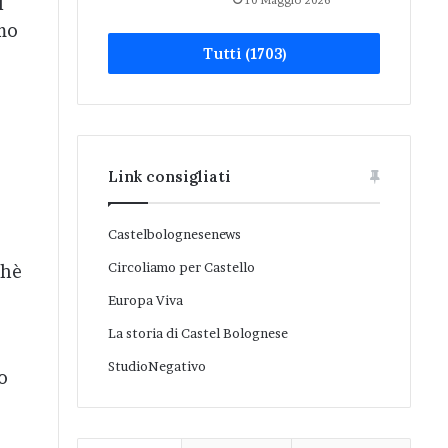
l
10 Maggio 2026
imo
Tutti (1703)
Link consigliati
Castelbolognesenews
Circoliamo per Castello
chè
Europa Viva
La storia di Castel Bolognese
StudioNegativo
o