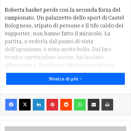
Roberta basket perde con la seconda forza del
campionato. Un palazzetto dello sport di Castel
Bolognese, stipato di persone e il tifo caldo dei
supporter, non hanno fatto il miracolo. La
partita, a vederla dal punto di vista
dell’agonismo, è stata molto bella. Dal lato
tecnico spettacolare invece, ha lasciato
abbastanza a desiderare. Molti errori al tiro,
spesso sporcati dalle difese.
Mostra di più
Schio ha vinto meritatamente. Ha condotto la
gara fin dall’inizio. Faenza ha rintuzzato colpo
Facebook
X
LinkedIn
Pinterest
Reddit
WhatsApp
Condividi via Email
Stampa
su colpo, con grande cuore, ma concedeva alle
avversarie centimetri e potenza. E come se ciò
non bastasse, le lunghe faentine sono state
troppo presto gravate di falli. Arrivederci alla
Dialogo