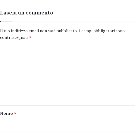
Lascia un commento
Il tuo indirizzo email non sarà pubblicato.
I campi obbligatori sono
contrassegnati
*
C
o
m
m
e
n
t
o
Nome
*
*