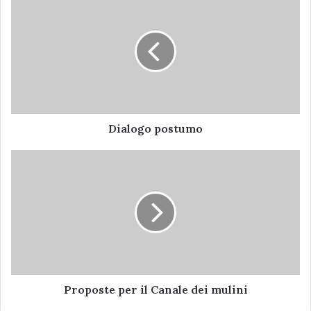
prossima partita.
postumo
roberta basket faenza
Dialogo postumo
Proposte
per
il
Canale
dei
mulini
Proposte per il Canale dei mulini