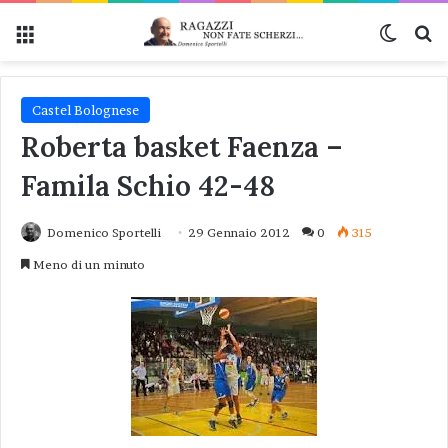
Menu
Cambi
Ce
Castel Bolognese
Roberta basket Faenza –
Famila Schio 42-48
Domenico Sportelli
29 Gennaio 2012
0
315
Meno di un minuto