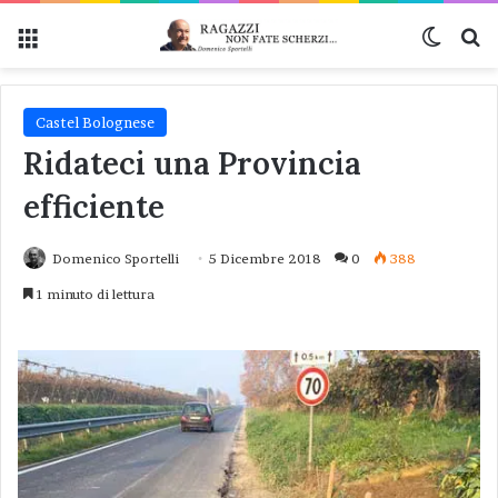
Menu
Cambi
Ce
Castel Bolognese
Ridateci una Provincia
efficiente
Domenico Sportelli
5 Dicembre 2018
0
388
1 minuto di lettura