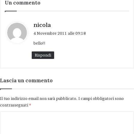
Un commento
h
nicola
a
4 Novembre 2011 alle 09:18
d
bello!!
e
t
Rispondi
t
o
:
Lascia un commento
Il tuo indirizzo email non sarà pubblicato.
I campi obbligatori sono
contrassegnati
*
C
o
m