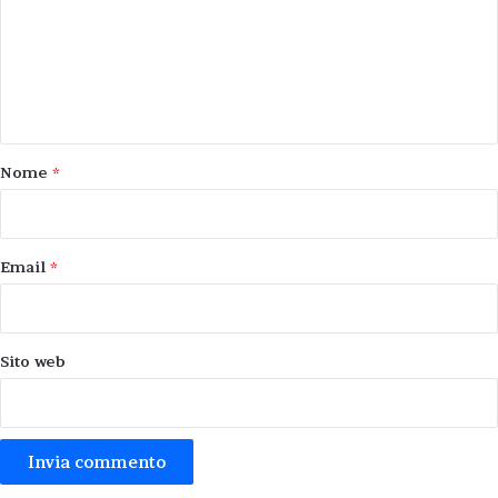
m
e
n
t
o
Nome
*
*
Email
*
Sito web