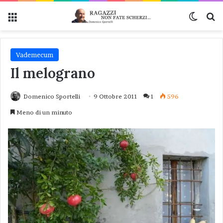
Menu
Cambi
Ce
Vademecum
Il melograno
Domenico Sportelli
9 Ottobre 2011
1
596
Meno di un minuto