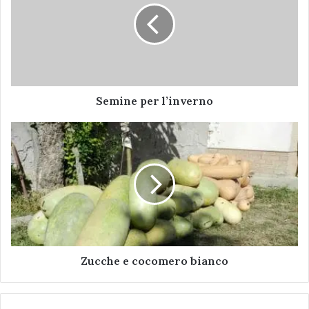
insaporire i cefali gratellati.
melograne
Semine per l’inverno
Zucche
e
cocomero
bianco
Zucche e cocomero bianco