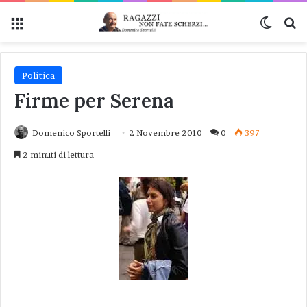
Menu
Cambi
Ce
Politica
Firme per Serena
Domenico Sportelli
2 Novembre 2010
0
397
2 minuti di lettura