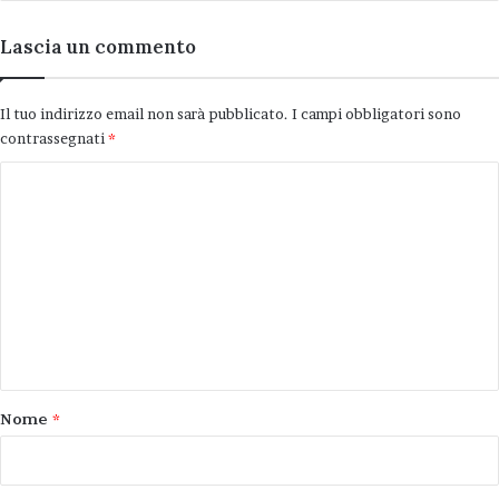
Lascia un commento
Cà Malanca
Il tuo indirizzo email non sarà pubblicato.
I campi obbligatori sono
contrassegnati
*
C
o
m
m
e
n
t
o
Nome
*
*