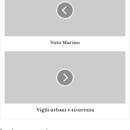
Voto Marino
Vigili
urbani
e
sicurezza
Vigili urbani e sicurezza