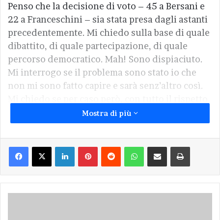
Penso che la decisione di voto – 45 a Bersani e
22 a Franceschini – sia stata presa dagli astanti
precedentemente. Mi chiedo sulla base di quale
dibattito, di quale partecipazione, di quale
percorso democratico. Mah! Sono dispiaciuto.
Mi interrogo se il problema sono stato io che
non mi sono fatto capire e sarà senz’altro così.
Mi chiedo se per caso però, con tutto il rispetto
possibile, qualche problema ce l’ha anche il PD
Mostra di più
di Riolo.
Facebook
X
LinkedIn
Pinterest
Reddit
WhatsApp
Condividi via Email
Stampa
Ignazio Marino
Voto
Marino