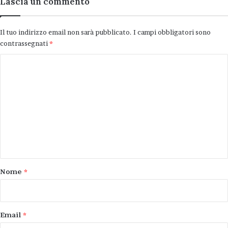
Lascia un commento
Il tuo indirizzo email non sarà pubblicato.
I campi obbligatori sono
contrassegnati
*
C
o
m
m
e
n
t
o
Nome
*
*
Email
*