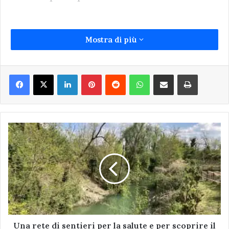
Mostra di più
vespa samurai
Facebook
X
LinkedIn
Pinterest
Reddit
WhatsApp
Condividi via Email
Stampa
Una
rete
di
sentieri
per
la
salute
e
per
scoprire
Una rete di sentieri per la salute e per scoprire il