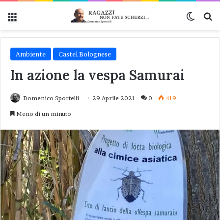
Menu
Cambi
Ce
Ambiente
Castel Bolognese
In azione la vespa Samurai
Domenico Sportelli
29 Aprile 2021
0
419
Meno di un minuto