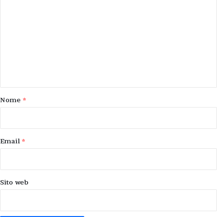
o
m
m
e
n
t
o
Nome
*
*
Email
*
Sito web