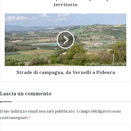
il
territorio
territorio
Strade
di
campagna,
da
Vernelli
a
Pideura
Strade di campagna, da Vernelli a Pideura
Lascia un commento
Il tuo indirizzo email non sarà pubblicato.
I campi obbligatori sono
contrassegnati
*
C