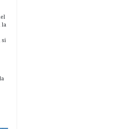
del
 la
 si
la