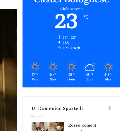
Cielo sereno
23
℃
37º - 23º
78%
1.72 km/h
37
36
38
40
40
℃
℃
℃
℃
℃
Ven
Sab
Dom
Lun
Mar
Di Domenico Sportelli
Rosso come il