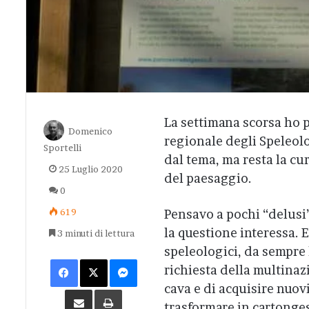
La settimana scorsa ho 
Domenico
regionale degli Speleolo
Sportelli
dal tema, ma resta la cur
25 Luglio 2020
del paesaggio.
0
619
Pensavo a pochi “delusi
la questione interessa. E
3 minuti di lettura
speleologici, da sempre 
Facebook
X
Messenger
richiesta della multinaz
cava e di acquisire nuov
Condividi via Email
Stampa
trasformare in cartonges