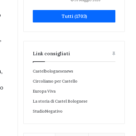
10 Maggio 2026
o
Tutti (1703)
,
Link consigliati
a,
Castelbolognesenews
Circoliamo per Castello
co
Europa Viva
La storia di Castel Bolognese
StudioNegativo