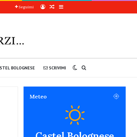
Accedi
Articoli a sorpresa
Barra laterale
Seguimi
Cambia aspetto
Cerca nel sito
STEL BOLOGNESE
SCRIVIMI
Meteo
Castel Bolognese