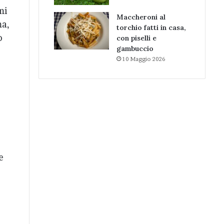
mi
Maccheroni al
ma,
torchio fatti in casa,
o
con piselli e
gambuccio
10 Maggio 2026
e