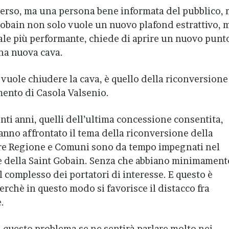
merso, ma una persona bene informata del pubblico, 
-Gobain non solo vuole un nuovo plafond estrattivo, 
iale più performante, chiede di aprire un nuovo punt
una nuova cava.
i vuole chiudere la cava, è quello della riconversione
mento di Casola Valsenio.
enti anni, quelli dell’ultima concessione consentita,
nno affrontato il tema della riconversione della
tre Regione e Comuni sono da tempo impegnati nel
te della Saint Gobain. Senza che abbiano minimament
l complesso dei portatori di interesse. E questo è
rchè in questo modo si favorisce il distacco fra
.
i questo problema se ne sentirà parlare molto nei