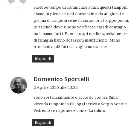
d
dell’altro. E pensiamo a cosa potrebbe accadere
Sarebbe tempo di cominciare a farli questi tamponi.
e
se queste persone, positive al virus, tornassero
Siamo in piena crisi di Coronavirus da 40 giorni e
t
subito in fabbrica e negli uffici. Facile capirlo:
più ma di tamponi se ne fanno ancora troppo pochi.
t
In aziende dove si sono verificato casi di contagio
saremmo nuovamente da capo. Una nuova
o
no li hanno fatti. E poi troppi medici specialmente
catastrofe.
:
di famiglia hanno dotazioni insufficienti. Meno
proclami e pi3 fatti se vogliamo uscirne
Ascolto e leggo che anche la nostra Regione ha
Rispondi
preso la strada di estendere i tamponi. Il buon
Sergio Venturi nella sua bella trasmissione,
ogni giorno ci parla anche di questo. Sono
h
Domenico Sportelli
partiti da Piacenza, poi gli operatori sanitari.
a
2 Aprile 2020 alle 23:25
Però non ho ben capito quale sarà lo sviluppo
d
Sono sostanzialmente d’accordo con lei. Sulla
e
dell’idea di “andare nelle case”. Se il concetto è
vicenda tamponi in ER, oggi scrivo a Sergio Venturi.
t
andare nelle case per curare a domicilio le
Vedremo se risponde e come. La saluto.
t
persone, si tratta sicuramente di cosa buona e
o
Rispondi
necessaria, ma credo non basti. Quando si dice
:
di andare nelle case spero si voglia dire anche