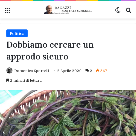
Menu
Cambi
Ce
Politica
Dobbiamo cercare un
approdo sicuro
Domenico Sportelli
2 Aprile 2020
2
367
2 minuti di lettura