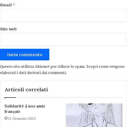
Penso che in una scala di priorità definita dalle
Email
*
autorità,
la scelta di estendere i tamponi sia
fra le cose da farsi nel più breve tempo
possibile
.
Sito web
Ps – Se avete ancora un minuto rispondete al
sondaggio su libertà e virus (nella colonna a
lato della
home page
se siete al Pc, oppure
scorrendo fino in fondo gli articoli se avete uno
Questo sito utilizza Akismet per ridurre lo spam.
Scopri come vengono
smartphone
.
elaborati i dati derivati dai commenti
.
Articoli correlati
Solidaritè à nos amis
français
11 Gennaio 2015