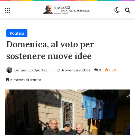
Menu
Cambi
Ce
Politica
Domenica, al voto per
sostenere nuove idee
Domenico Sportelli
21 Novembre 2014
0
320
2 minuti di lettura