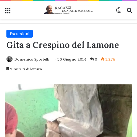
Menu
Cambi
Ce
Escursioni
Gita a Crespino del Lamone
Domenico Sportelli
30 Giugno 2014
0
1.276
2 minuti di lettura