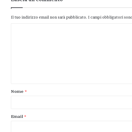
Il tuo indirizzo email non sarà pubblicato.
I campi obbligatori son
C
o
m
m
e
n
t
o
Nome
*
*
Email
*