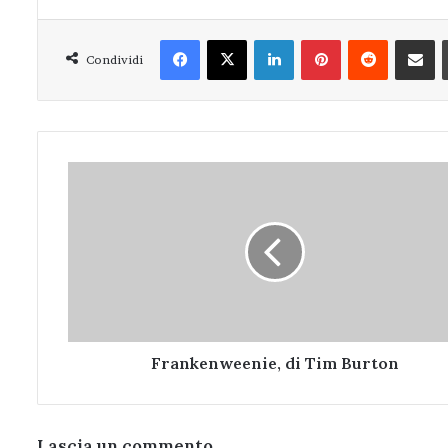
Facebook
X
LinkedIn
Pinterest
Reddit
Condivi
Condividi
Frankenweenie,
di
Tim
Burton
Frankenweenie, di Tim Burton
Lascia un commento