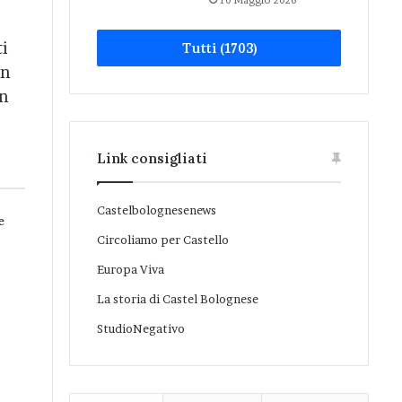
10 Maggio 2026
ti
Tutti (1703)
in
on
Link consigliati
Castelbolognesenews
e
Circoliamo per Castello
Europa Viva
La storia di Castel Bolognese
StudioNegativo