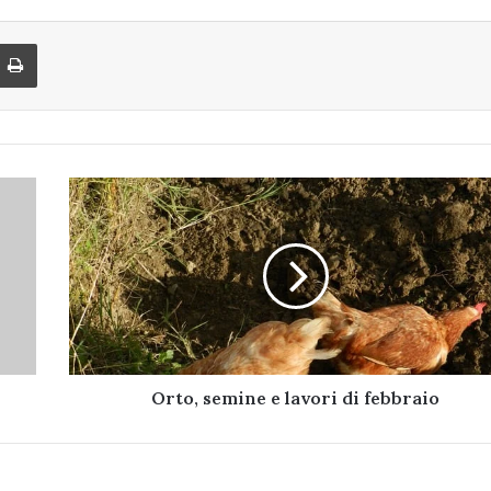
di via Email
Stampa
Orto,
semine
e
lavori
di
febbraio
Orto, semine e lavori di febbraio