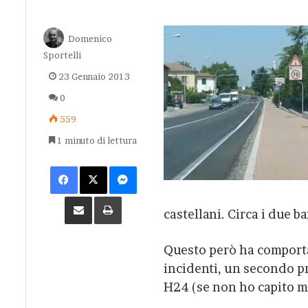
Domenico
Sportelli
23 Gennaio 2013
0
559
1 minuto di lettura
Facebook
X
Messenger
Condividi via Email
Stampa
castellani. Circa i due b
Questo però ha comporta
incidenti, un secondo pr
H24 (se non ho capito m