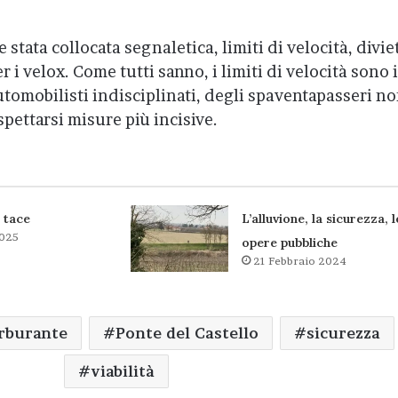
tata collocata segnaletica, limiti di velocità, divie
r i velox. Come tutti sanno, i limiti di velocità sono 
automobilisti indisciplinati, degli spaventapasseri n
spettarsi misure più incisive.
 tace
L’alluvione, la sicurezza, l
2025
opere pubbliche
21 Febbraio 2024
arburante
Ponte del Castello
sicurezza
viabilità