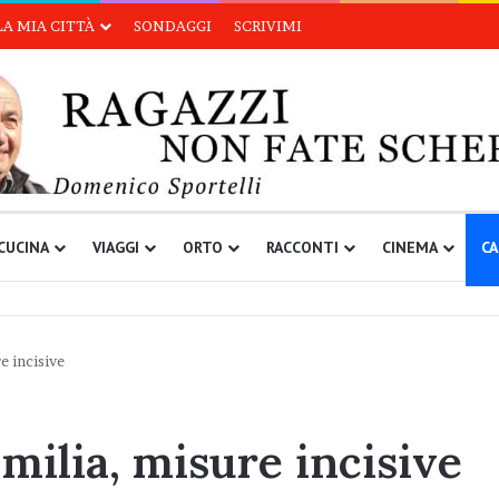
LA MIA CITTÀ
SONDAGGI
SCRIVIMI
CUCINA
VIAGGI
ORTO
RACCONTI
CINEMA
CA
e incisive
Emilia, misure incisive