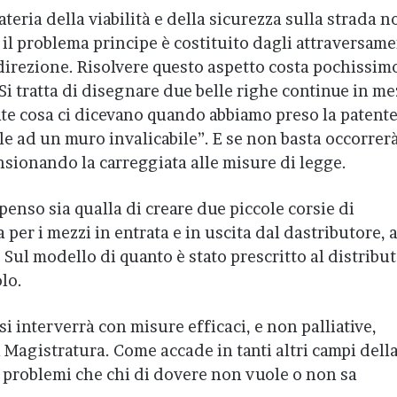
teria della viabilità e della sicurezza sulla strada n
l problema principe è costituito dagli attraversame
 direzione. Risolvere questo aspetto costa pochissim
Si tratta di disegnare due belle righe continue in m
ate cosa ci dicevano quando abbiamo preso la patent
le ad un muro invalicabile”. E se non basta occorrer
nsionando la carreggiata alle misure di legge.
penso sia qualla di creare due piccole corsie di
 per i mezzi in entrata e in uscita dal dastributore, 
 Sul modello di quanto è stato prescritto al distribu
lo.
i interverrà con misure efficaci, e non palliative,
a Magistratura. Come accade in tanti altri campi dell
 a problemi che chi di dovere non vuole o non sa