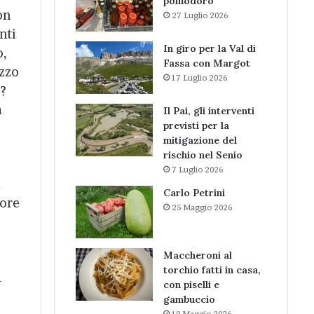
pomodoro
on
27 Luglio 2026
nti
In giro per la Val di
o,
Fassa con Margot
ezzo
17 Luglio 2026
e?
à
Il Pai, gli interventi
previsti per la
mitigazione del
rischio nel Senio
7 Luglio 2026
a
Carlo Petrini
tore
25 Maggio 2026
Maccheroni al
torchio fatti in casa,
a
con piselli e
gambuccio