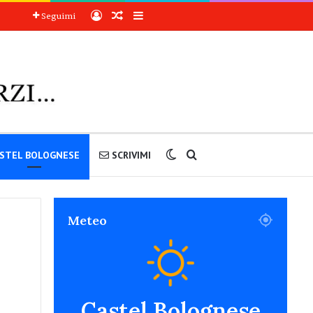
Accedi
Articoli a sorpresa
Barra laterale
Seguimi
Cambia aspetto
Cerca nel sito
STEL BOLOGNESE
SCRIVIMI
Meteo
Castel Bolognese