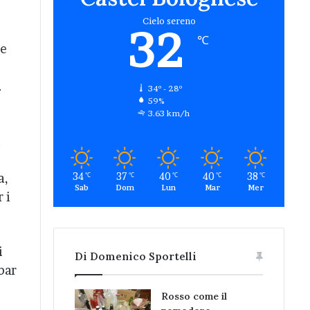
Cielo sereno
32
℃
te
.
34º - 28º
59%
3.63 km/h
i
34
37
40
40
38
a,
℃
℃
℃
℃
℃
Sab
Dom
Lun
Mar
Mer
 i
i
Di Domenico Sportelli
bar
Rosso come il