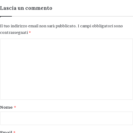
Lascia un commento
Il tuo indirizzo email non sarà pubblicato.
I campi obbligatori sono
contrassegnati
*
C
o
m
m
e
n
t
o
Nome
*
*
Email
*