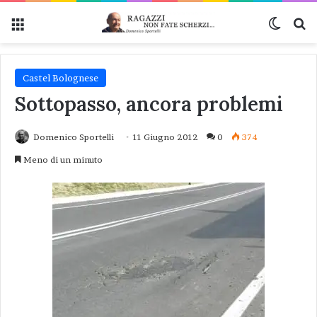
Menu
Cambi
Ce
Castel Bolognese
Sottopasso, ancora problemi
Domenico Sportelli
11 Giugno 2012
0
374
Meno di un minuto