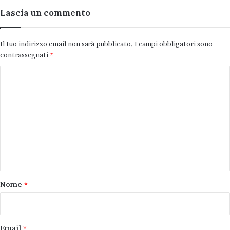
Lascia un commento
Il tuo indirizzo email non sarà pubblicato.
I campi obbligatori sono
contrassegnati
*
C
o
m
m
e
n
t
o
Nome
*
*
Email
*