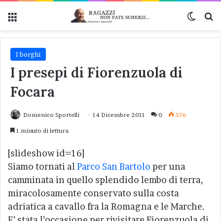
Menu
Cambi
Ce
I borghi
I presepi di Fiorenzuola di
Focara
Domenico Sportelli
14 Dicembre 2011
0
576
1 minuto di lettura
[slideshow id=16]
Siamo tornati al
Parco San Bartolo
per una
camminata in quello splendido lembo di terra,
miracolosamente conservato sulla costa
adriatica a cavallo fra la Romagna e le Marche.
E’ stata l’occasione per rivisitare Fiorenzuola di