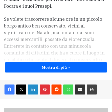
Focara e i suoi Presepi.
Se volete trascorrere alcune ore in un piccolo
borgo antico ben conservato, vicini al
significato del Natale, ma lontani dai suoi
eccessi mercantili, passate da Fiorenzuola.
Entrerete in contatto con una minuscola
comunità di cittadini che ha a cuore il luogo in
cui abita e che sente il dovere di conservarlo e
valorizzarlo. Non solo offrono con il loro
Mostra di più
volontariato servizi a chi li visita, ma
promuovono iniziative corali capaci di creare
Facebook
X
LinkedIn
Pinterest
Reddit
WhatsApp
Condividi via Email
Stampa
senso di appartenenza, interesse e bellezza.
Come gli oltre cento presepi che ogni anno
allestiscono, con grande fantasia e senso
artistico, lungo le vie del paese. Riporto una
Visita