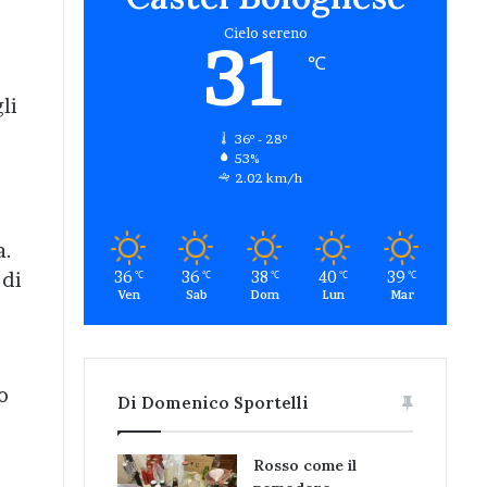
Cielo sereno
31
℃
li
36º - 28º
53%
2.02 km/h
a.
36
36
38
40
39
 di
℃
℃
℃
℃
℃
Ven
Sab
Dom
Lun
Mar
o
Di Domenico Sportelli
Rosso come il