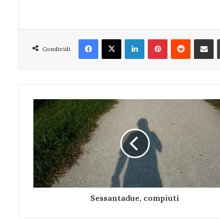
Facebook
X
LinkedIn
Pinterest
Reddit
Condivi
Condividi
Sessantadue,
compiuti
Sessantadue, compiuti