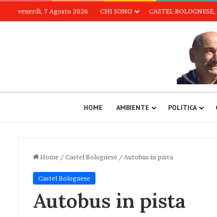
venerdì, 7 Agosto 2026
CHI SONO
CASTEL BOLOGNESE, 
HOME
AMBIENTE
POLITICA
Home
/
Castel Bolognese
/
Autobus in pista
Castel Bolognese
Autobus in pista