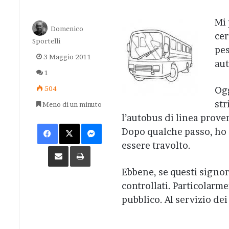
Mi 
Domenico
cer
Sportelli
pes
3 Maggio 2011
aut
1
504
Ogg
str
Meno di un minuto
l’autobus di linea prove
Facebook
X
Messenger
Dopo qualche passo, ho d
essere travolto.
Condividi via Email
Stampa
Ebbene, se questi signor
controllati. Particolarme
pubblico. Al servizio dei