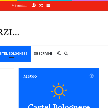
Accedi
Articoli a sorpresa
Barra laterale
Seguimi
Cambia aspetto
Cerca nel sito
STEL BOLOGNESE
SCRIVIMI
Meteo
Castel Bolognese