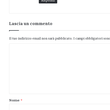
Rispondi
Lascia un commento
Il tuo indirizzo email non sarà pubblicato.
I campi obbligatori son
C
o
m
m
e
n
t
o
Nome
*
*