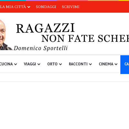
LA MIA CITTÀ
SONDAGGI
SCRIVIMI
CUCINA
VIAGGI
ORTO
RACCONTI
CINEMA
CA