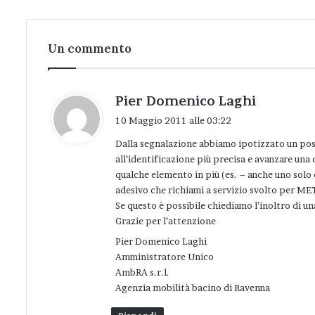
Un commento
h
Pier Domenico Laghi
a
10 Maggio 2011 alle 03:22
d
Dalla segnalazione abbiamo ipotizzato un possi
e
all’identificazione più precisa e avanzare un
t
qualche elemento in più (es. – anche uno solo 
t
adesivo che richiami a servizio svolto per MET
o
Se questo è possibile chiediamo l’inoltro di u
:
Grazie per l’attenzione
Pier Domenico Laghi
Amministratore Unico
AmbRA s.r.l.
Agenzia mobilità bacino di Ravenna