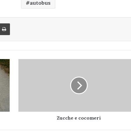
autobus
di via Email
Stampa
Zucche
e
cocomeri
Zucche e cocomeri