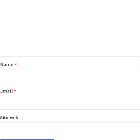
o
m
m
e
n
t
o
Nome
*
*
Email
*
Sito web