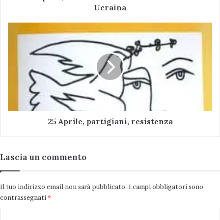
Ucraina
25
Aprile,
partigiani,
resistenza
Risotto con bruscandoli e gamberetti.
25 Aprile, partigiani, resistenza
bruscandoli
gamberetti
Lascia un commento
risotto
Il tuo indirizzo email non sarà pubblicato.
I campi obbligatori sono
contrassegnati
*
C