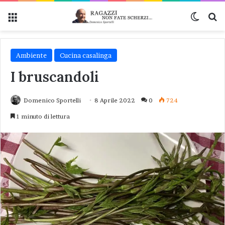
Menu
Cambi
Ce
Ambiente
Cucina casalinga
I bruscandoli
Domenico Sportelli
8 Aprile 2022
0
724
1 minuto di lettura