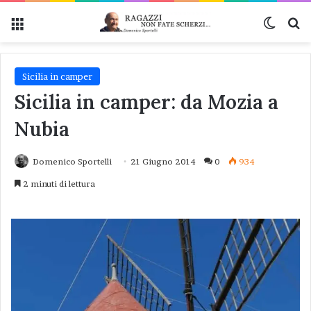
Menu
Cambi
Ce
Sicilia in camper
Sicilia in camper: da Mozia a
Nubia
Domenico Sportelli
21 Giugno 2014
0
934
2 minuti di lettura