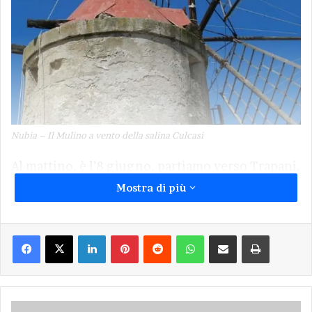
Nubia – Il Mulino a vento della salina Culcasi
Al mattino, è l’8 giugno, partiamo verso Trapani,
seguendo il lungomare per addentrarci, piano
Mostra di più
piano, in uno dei più bei paesaggi della Sicilia.
Prima sosta davanti a
Mozia
. Si tratta degli
Facebook
X
LinkedIn
Pinterest
Reddit
WhatsApp
Condividi via Email
Stampa
scavi di un’antica città fenicia sorta sull’isola di
San Pantaleo.
Siamo nello Stagnone di Marsala. L’isola oggi è
Sicilia