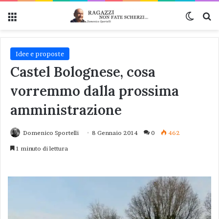
Menu
Cambi
Ce
Idee e proposte
Castel Bolognese, cosa
vorremmo dalla prossima
amministrazione
Domenico Sportelli
8 Gennaio 2014
0
462
1 minuto di lettura