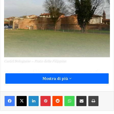
Castel Bolognese – Prato delle Filippine
Mancano pochi mesi alle elezioni comunali, e
Mostra di più
ancora nessuno ne parla. Ovvero, nessuno
parla di programmi, di obbiettivi, di scelte per il
futuro di Castel Bolognese. Non ne parlano le
Facebook
X
LinkedIn
Pinterest
Reddit
WhatsApp
Condividi via Email
Stampa
forze di maggioranza, e si può capirne le
ragioni. Non ne parlano le forze di opposizione
o minoranza, e questo è meno comprensibile.