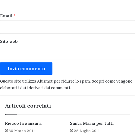
vorranno contendersi la guida del comune di Castel Bolognese
per i prossimi cinque anni.
Email
*
Sito web
Questo sito utilizza Akismet per ridurre lo spam.
Scopri come vengono
elaborati i dati derivati dai commenti
.
Articoli correlati
Riecco la zanzara
Santa Maria per tutti
30 Marzo 2011
28 Luglio 2011