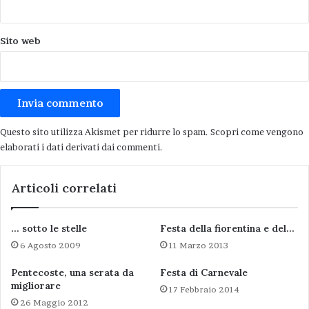
DOMENICA 19 Maggio
Sito web
Ore 9 – Mercatino delle cose antiche.
Ore 10 – Chiesa di S. Francesco, Santa messa del
voto
Ore 17 – Spettacolo per famiglie di magia e
illusione con Mago Paul Mathieu
Questo sito utilizza Akismet per ridurre lo spam.
Scopri come vengono
Ore 17,30 – Apertura Stand gastronomico e
elaborati i dati derivati dai commenti
.
Servizio Filatelico con Annullo Postale speciale
Ore 21 –
Serata musicale con l’orchestra
Articoli correlati
GRANDE EVENTO
… sotto le stelle
Festa della fiorentina e del…
LUNEDI’ 20 Maggio
6 Agosto 2009
11 Marzo 2013
Ore 8 – Mostra mercato di macchine agricole
Pentecoste, una serata da
Festa di Carnevale
Ore 18 – Apertura stand gastronomico
migliorare
17 Febbraio 2014
Ore 21 – Estrazione della tradizionale
26 Maggio 2012