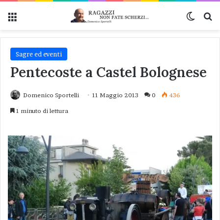
Menu
Cambi
Ce
Sagre ed eventi
Pentecoste a Castel Bolognese
Domenico Sportelli
11 Maggio 2013
0
436
1 minuto di lettura