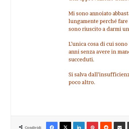
Mi sono annoiato abbast
lungamente perché fare u
sono riuscito a darmi un
L’unica cosa di cui sono 
anni senza avere in mano 
succeduti.
Si salva dall’insufficien
poco altro.
Facebook
X
LinkedIn
Pinterest
Reddit
Condivi
Condividi