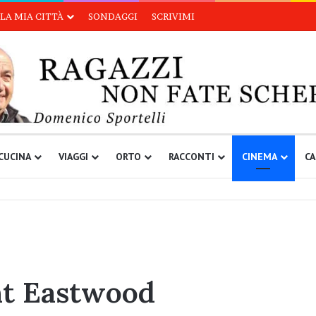
LA MIA CITTÀ
SONDAGGI
SCRIVIMI
CUCINA
VIAGGI
ORTO
RACCONTI
CINEMA
CA
int Eastwood