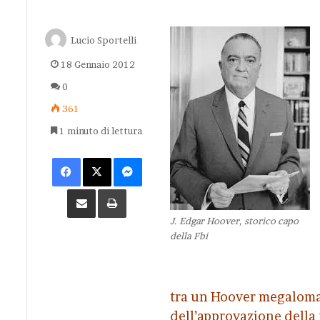
Lucio Sportelli
18 Gennaio 2012
0
361
1 minuto di lettura
Facebook
X
Messenger
Condividi via Email
Stampa
J. Edgar Hoover, storico capo
della Fbi
tra un Hoover megaloman
dell’approvazione della