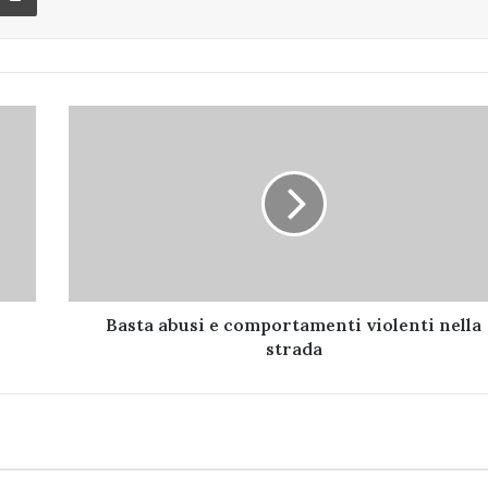
Basta
abusi
e
comportamenti
violenti
nella
strada
Basta abusi e comportamenti violenti nella
strada