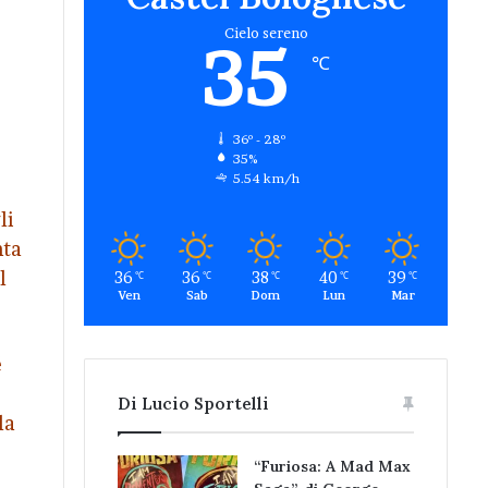
Cielo sereno
35
℃
36º - 28º
35%
5.54 km/h
li
nta
l
36
36
38
40
39
℃
℃
℃
℃
℃
Ven
Sab
Dom
Lun
Mar
é
Di Lucio Sportelli
la
“Furiosa: A Mad Max