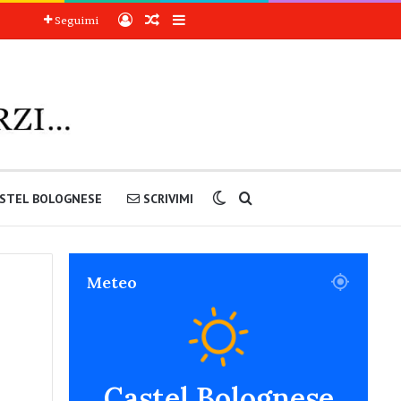
Accedi
Articoli a sorpresa
Barra laterale
Seguimi
Cambia aspetto
Cerca nel sito
STEL BOLOGNESE
SCRIVIMI
Meteo
Castel Bolognese