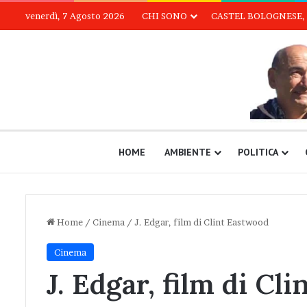
venerdì, 7 Agosto 2026
CHI SONO
CASTEL BOLOGNESE, 
HOME
AMBIENTE
POLITICA
Home
/
Cinema
/
J. Edgar, film di Clint Eastwood
Cinema
J. Edgar, film di Cl