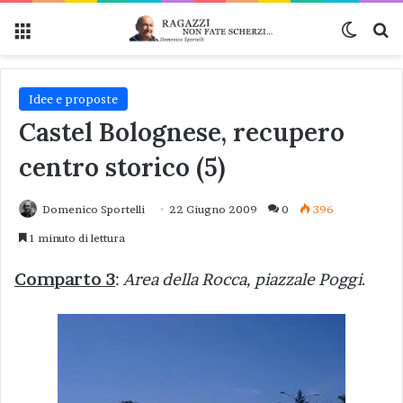
Menu
Cambi
Ce
Idee e proposte
Castel Bolognese, recupero
centro storico (5)
Domenico Sportelli
22 Giugno 2009
0
396
1 minuto di lettura
Comparto 3
:
Area della Rocca, piazzale Poggi
.