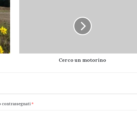
Cerco
un
motorino
Cerco un motorino
o contrassegnati
*