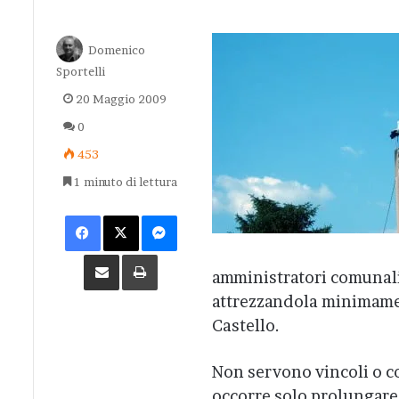
Domenico
Sportelli
20 Maggio 2009
0
453
1 minuto di lettura
Facebook
X
Messenger
Condividi via Email
Stampa
amministratori comunali d
attrezzandola minimamen
Castello.
Non servono vincoli o c
occorre solo prolungare 