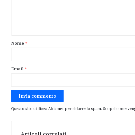
m
e
n
t
o
Nome
*
*
Email
*
Questo sito utilizza Akismet per ridurre lo spam.
Scopri come veng
Articoli correlati