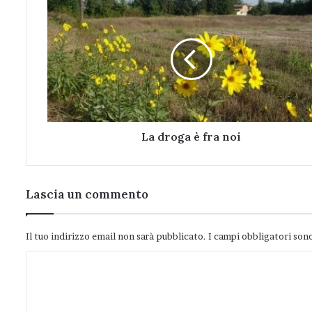
La
droga
è
fra
noi
La droga è fra noi
Lascia un commento
Il tuo indirizzo email non sarà pubblicato.
I campi obbligatori son
C
o
m