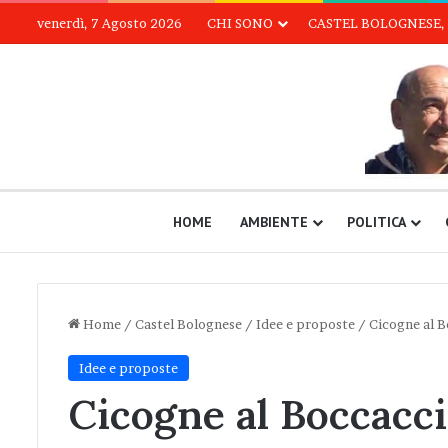
venerdì, 7 Agosto 2026
CHI SONO
CASTEL BOLOGNESE, 
HOME
AMBIENTE
POLITICA
Home
/
Castel Bolognese
/
Idee e proposte
/
Cicogne al 
Idee e proposte
Cicogne al Boccacc