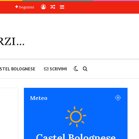
Accedi
Articoli a sorpresa
Barra laterale
Seguimi
Cambia aspetto
Cerca nel sito
STEL BOLOGNESE
SCRIVIMI
Meteo
Castel Bolognese