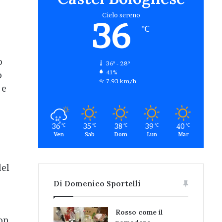
Cielo sereno
36
o
℃
ò
36º - 28º
41%
o
7.93 km/h
 e
36
35
38
39
40
℃
℃
℃
℃
℃
Ven
Sab
Dom
Lun
Mar
del
Di Domenico Sportelli
Rosso come il
con