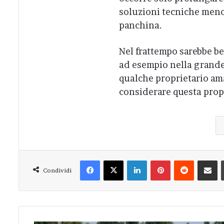
soluzioni tecniche meno 
panchina.
Nel frattempo sarebbe bel
ad esempio nella grande 
qualche proprietario ama
considerare questa prop
Facebook
X
LinkedIn
Pinterest
Reddit
Condivi
Condividi