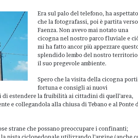
Era sul palo del telefono, ha aspettat
che la fotografassi, poi è partita verso
Faenza. Non avevo mai notato una
cicogna nel nostro parco fluviale e ci
mi ha fatto ancor più appezzare quest
splendido lembo del nostro territorio
il suo pregevole ambiente.
Spero che la visita della cicogna porti
fortuna e consigli ai nuovi
i estendere la fruibilità ai cittadini di quell’area,
te e collegandola alla chiusa di Tebano e al Ponte 
ose strane che possano preoccupare i confinanti;
la pista ciclopedonale utilizzando l’argine (anche 