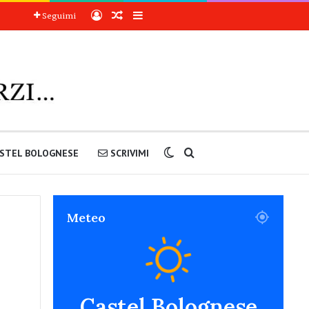
Accedi
Articoli a sorpresa
Barra laterale
Seguimi
Cambia aspetto
Cerca nel sito
STEL BOLOGNESE
SCRIVIMI
Meteo
Castel Bolognese