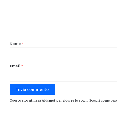
m
m
e
n
t
o
Nome
*
*
Email
*
Questo sito utilizza Akismet per ridurre lo spam.
Scopri come veng