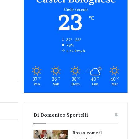
Cielo sereno
23
℃
37º - 23º
78%
1.72 km/h
37
36
38
40
40
℃
℃
℃
℃
℃
Ven
Sab
Dom
Lun
Mar
Di Domenico Sportelli
Rosso come il