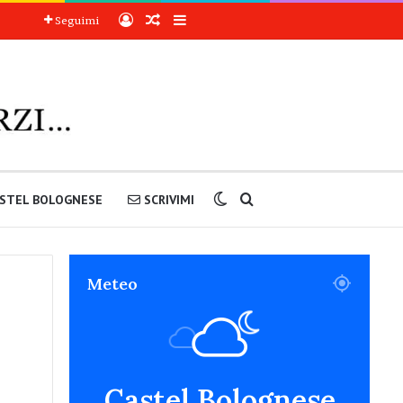
Accedi
Articoli a sorpresa
Barra laterale
Seguimi
Cambia aspetto
Cerca nel sito
STEL BOLOGNESE
SCRIVIMI
Meteo
Castel Bolognese