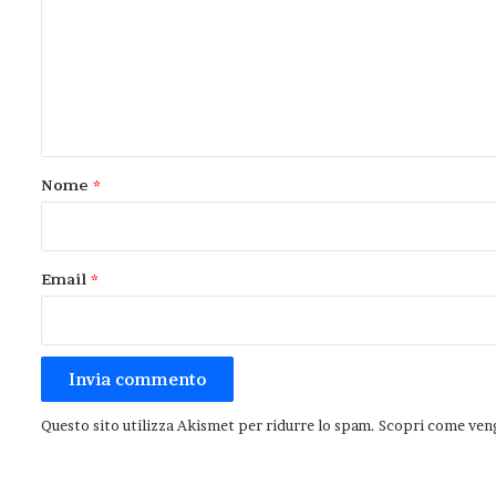
m
m
e
n
t
o
Nome
*
*
Email
*
Questo sito utilizza Akismet per ridurre lo spam.
Scopri come veng