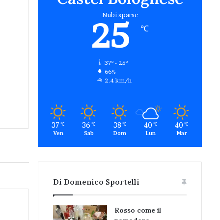
Nubi sparse
25
℃
37º - 25º
66%
2.4 km/h
37
36
38
40
40
℃
℃
℃
℃
℃
Ven
Sab
Dom
Lun
Mar
Di Domenico Sportelli
Rosso come il