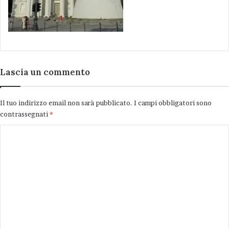
Lascia un commento
Il tuo indirizzo email non sarà pubblicato.
I campi obbligatori sono
contrassegnati
*
C
o
m
m
e
n
t