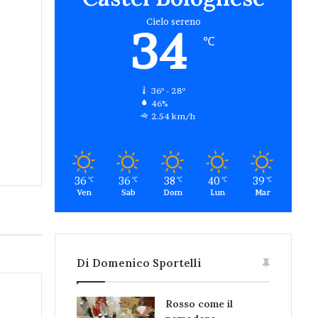
Cielo sereno
34
℃
36º - 28º
46%
2.54 km/h
36
36
38
40
39
℃
℃
℃
℃
℃
Ven
Sab
Dom
Lun
Mar
Di Domenico Sportelli
Rosso come il