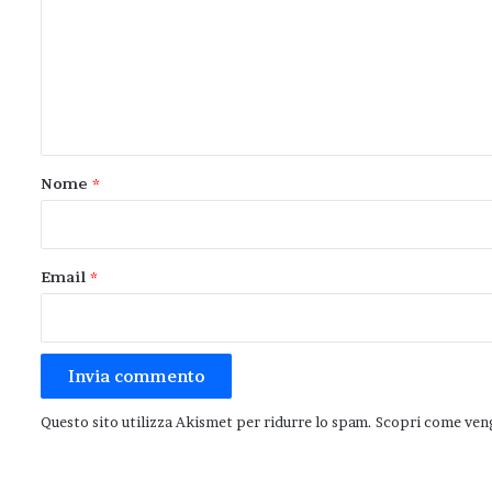
m
m
e
n
t
o
Nome
*
*
Email
*
Questo sito utilizza Akismet per ridurre lo spam.
Scopri come veng