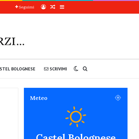
Accedi
Articoli a sorpresa
Barra laterale
Seguimi
Cambia aspetto
Cerca nel sito
STEL BOLOGNESE
SCRIVIMI
Meteo
Castel Bolognese