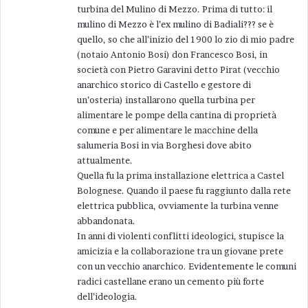
delle Sagre, terreno sul quale l’Associazione si
turbina del Mulino di Mezzo. Prima di tutto: il
t
era specializzata, temo che ancora per lunghi
mulino di Mezzo è l’ex mulino di Badiali??? se è
t
quello, so che all’inizio del 1900 lo zio di mio padre
anni incontrerà problemi.
o
(notaio Antonio Bosi) don Francesco Bosi, in
:
società con Pietro Garavini detto Pirat (vecchio
Il secondo aspetto che vorrei toccare è quello dei vettori che
anarchico storico di Castello e gestore di
possono portare turismo a Castel Bolognese.
un’osteria) installarono quella turbina per
Uno è costituito senz’altro la stazione Fs. Come
alimentare le pompe della cantina di proprietà
in passato si è detto, è stata ristrutturata
comune e per alimentare le macchine della
prevedendo l’intermodalità treno-bici, con una
salumeria Bosi in via Borghesi dove abito
attualmente.
serie di servizi a supporto. Sarebbe interessante
Quella fu la prima installazione elettrica a Castel
sapere a che punto siamo. Quando sarà
Bolognese. Quando il paese fu raggiunto dalla rete
funzionante sarà senz’altro una buona cosa
elettrica pubblica, ovviamente la turbina venne
particolarmente se dalla stazione potrà partire
abbandonata.
In anni di violenti conflitti ideologici, stupisce la
un percorso ciclabile. A suo tempo ne è stato
amicizia e la collaborazione tra un giovane prete
suggerito uno di 21 chilometri (Scodellino,
con un vecchio anarchico. Evidentemente le comuni
fiume Senio, diga steccaia leonardesca, piazza
radici castellane erano un cemento più forte
di Castel Bolognese) a mio parere molto valido.
dell’ideologia.