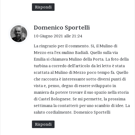
Rispondi
Un secondo vettore, ancora più importante,
potrà essere costituito dalla ciclo via del Senio.
Un progetto del quale non si parla da almeno
h
Domenico Sportelli
a
un anno e che sarebbe auspicabile potesse
10 Giugno 2021 alle 21:24
d
essere ripreso celermente. Quel progetto –
La ringrazio per il commento. Si, il Mulino di
e
dalla collina al mare in bici lungo la vallata –
Mezzo era l’ex mulino Badiali. Quello sulla via
t
per mille ragioni – storiche, culturali,
Emilia si chiamava Mulino della Porta. La foto della
t
turbina a corredo dell’articolo da lei letto è stata
paesaggistiche – contiene in se una forza
o
scattata al Mulino di Mezzo poco tempo fa. Quello
dirompente e ben individuabile. Lo dimostrano
:
che racconta è interessante sotto diversi punti di
l’esperienza del comune di Castel Bolognese,
vista e, penso, degno di essere sviluppato in
che sarà rinforzata dal nuovo investimento in
maniera da potere trovare il suo spazio nella storia
corso di realizzazione, e il lavoro compiuto da
di Castel Bolognese. Se mi permette, la prossima
settimana la contatterò per uno scambio di idee. La
anni da alcune Associazioni che hanno
saluto cordialmente. Domenico Sportelli
dimostrato come il nostro fiume possa essere
un teatro di cultura e di ricerca per esperienze
Rispondi
innovative e di avanguardia.