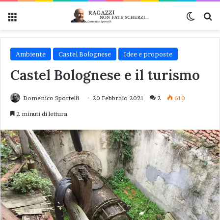
Menu
Cambi
Ce
Ambiente
Castel Bolognese
Idee e proposte
Castel Bolognese e il turismo
Domenico Sportelli
20 Febbraio 2021
2
610
2 minuti di lettura