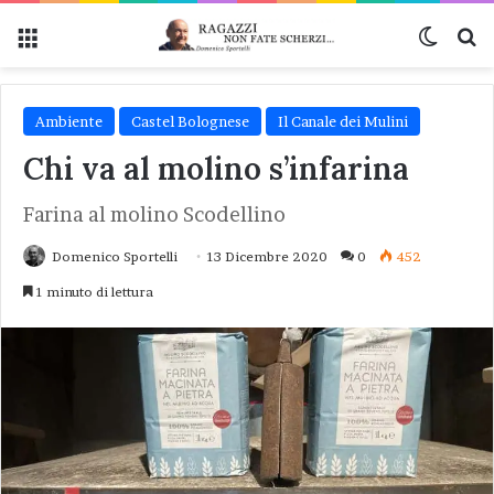
Menu
Cambi
Ce
Ambiente
Castel Bolognese
Il Canale dei Mulini
Chi va al molino s’infarina
Farina al molino Scodellino
Domenico Sportelli
13 Dicembre 2020
0
452
1 minuto di lettura