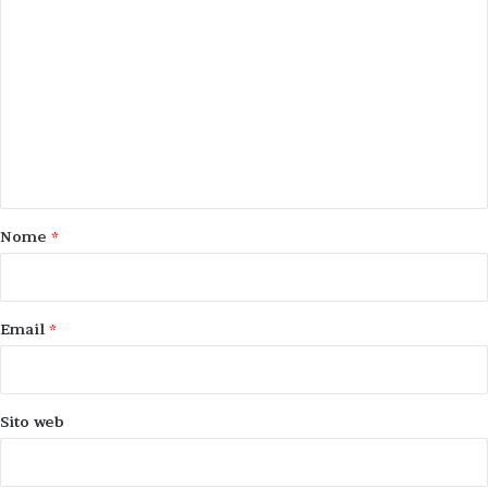
C
o
m
m
e
n
t
o
Nome
*
*
Email
*
Sito web