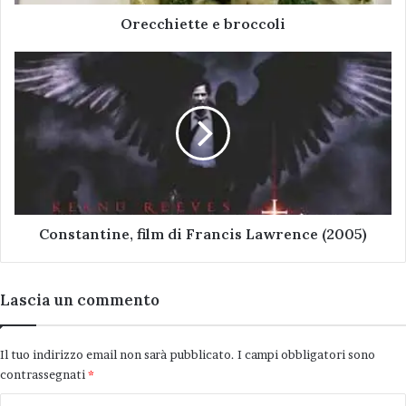
Buona salute a tutti.
Orecchiette e broccoli
Constantine,
film
di
Molino Scodellino
Francis
Lawrence
(2005)
Constantine, film di Francis Lawrence (2005)
Lascia un commento
Il tuo indirizzo email non sarà pubblicato.
I campi obbligatori sono
contrassegnati
*