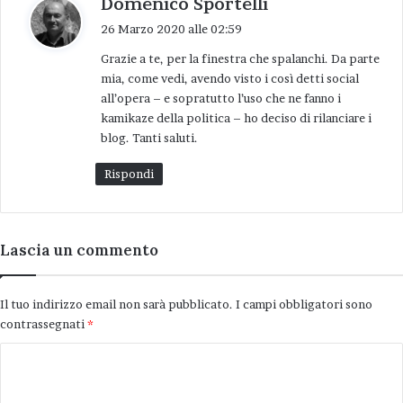
Domenico Sportelli
nome e grazie a te Giuseppe per l’assistenza).
a
26 Marzo 2020 alle 02:59
d
Grazie a te, per la finestra che spalanchi. Da parte
e
Ambrogio Ziglio
blog
mia, come vedi, avendo visto i così detti social
t
all’opera – e sopratutto l’uso che ne fanno i
t
Tre giorni con la Cgil
kamikaze della politica – ho deciso di rilanciare i
o
blog. Tanti saluti.
:
Rispondi
Lascia un commento
Il tuo indirizzo email non sarà pubblicato.
I campi obbligatori sono
contrassegnati
*
C
o