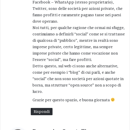
guardato attorno e avere constatato che tutti
Facebook – WhatsApp (stesso proprietario),
t
Twitter, sono delle società per azioni private, che
eravamo spariti, lanciò col viso per una volta
t
fanno profitti e raramente pagano tasse nei paesi
corrucciato e la sua bella erre strascicata quella
o
dove operano.
:
che a lui dovette sembrare una invettiva: … su,
Noi tutti, per qualche ragione che ormai mi sfugge,
dai ragazzi, non fate scherzi!
continuiamo a definirli “social” come se si trattasse
di qualcosa di “pubblico”, mentre in realtà sono
imprese private, certo legittime, ma sempre
Ricordo con affetto Ambrogio Ziglio, purtroppo
imprese private che hanno come vocazione non
venuto a mancare il trenta novembre del 2010,
l’essere “social”, ma fare profitti.
nel pieno della sua vita. Ricordo che fra altro
Detto questo, sul web ci sono anche alternative,
ebbe un ruolo molto importante nello sviluppo
come per esempio i “blog” di cui parli, e anche
“social” che non sono società per azioni quotate in
delle cooperative sociali prima a Faenza, poi
borsa, ma strutture “open source” non a scopo di
nella provincia di Ravenna. Fra le quali la
lucro.
Zerocento.
Grazie per questo spazio, e buona giornata
Nella foto di quell’evento: Lealdo Gurioli, Leo
Rispondi
Iseppi, Gabriella Liverani, Emiliana Valentini
(grazie Eolo e Gabriella per avermi ricordato il
h