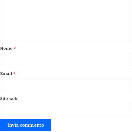
m
m
e
n
t
o
Nome
*
*
Email
*
Sito web