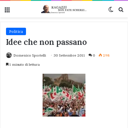
Menu
Cambi
Ce
Politica
Idee che non passano
Domenico Sportelli
30 Settembre 2011
0
298
1 minuto di lettura