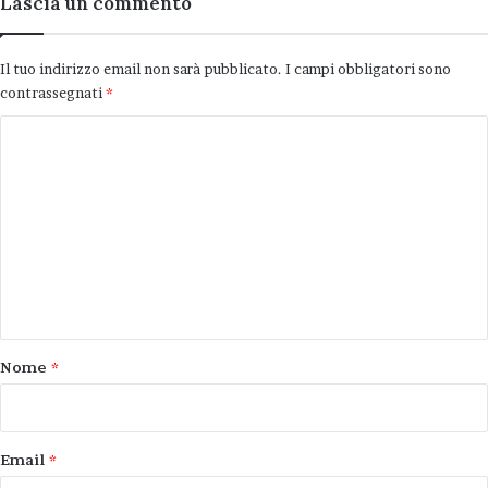
Lascia un commento
Il tuo indirizzo email non sarà pubblicato.
I campi obbligatori sono
contrassegnati
*
C
o
m
m
e
n
t
o
Nome
*
*
Email
*