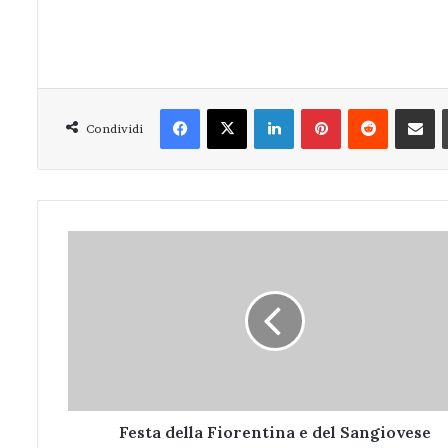
Facebook
X
LinkedIn
Pinterest
Reddit
Condivi
Condividi
Festa
della
Fiorentina
e
del
Sangiovese
Festa della Fiorentina e del Sangiovese