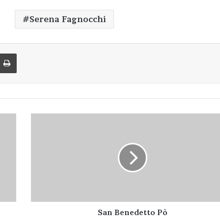
Serena Fagnocchi
di via Email
Stampa
San
Benedetto
Pò
San Benedetto Pò