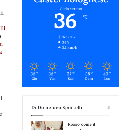
Cielo sereno
36
un
℃
lli
o
36º - 28º
34%
on
3.1 km/h
a
36
36
37
38
40
℃
℃
℃
℃
℃
Gio
Ven
Sab
Dom
Lun
i
Di Domenico Sportelli
e
Rosso come il