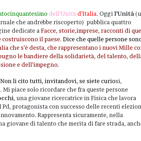
ntocinquantesimo
dell’Unità
d’Italia
. Oggi
l’Unità
(
rnale che andrebbe riscoperto) pubblica quattro
ine dedicate a
Facce, storie,imprese, racconti di que
 costruiscono il paese.
Dice che quelle persone son
talia che s’è desta, che rappresentano i nuovi Mille c
pugno le bandiere della solidarietà, del talento, dell
sione e dell’impegno
.
 Non li cito tutti, invitandovi, se siete curio
si,
e. Mi piace solo ricordare che fra queste persone
occhi
, una giovane ricercatrice in Fisica che lavora
l Pd, protagonista con successo delle recenti elezion
 rinnovamento. Rappresenta sicuramente, nella
a giovane di talento che merita di fare strada, anch