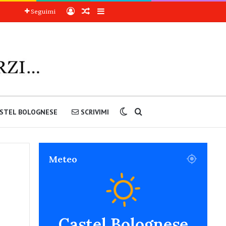
Accedi
Articoli a sorpresa
Barra laterale
Seguimi
Cambia aspetto
Cerca nel sito
STEL BOLOGNESE
SCRIVIMI
Meteo
Castel Bolognese