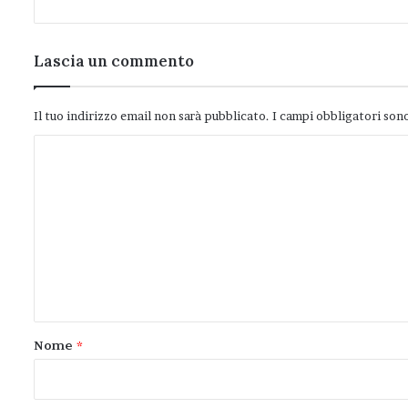
Lascia un commento
Il tuo indirizzo email non sarà pubblicato.
I campi obbligatori son
C
o
m
m
e
n
t
o
Nome
*
*