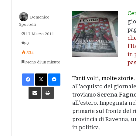
Ce
Domenico
gio
Sportelli
pag
17 Marzo 2011
che
0
l’I
334
in 
pas
Meno di un minuto
Facebook
X
Messenger
Tanti volti, molte storie.
all’acquisto del giornal
Condividi via Email
Stampa
troviamo
Serena Fagn
all’estero. Impegnata ne
primarie sul fronte del
provincia di Ravenna, un
in politica.