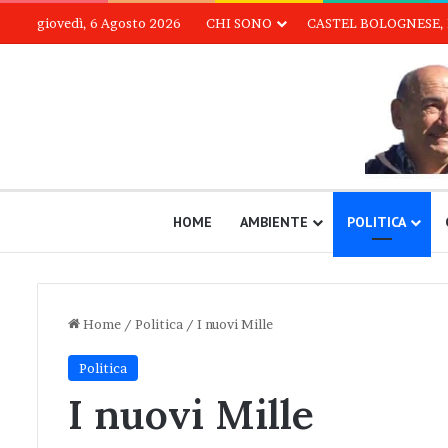
giovedì, 6 Agosto 2026
CHI SONO
CASTEL BOLOGNESE, 
HOME
AMBIENTE
POLITICA
Home
/
Politica
/
I nuovi Mille
Politica
I nuovi Mille