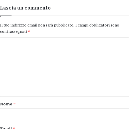
Lascia un commento
Il tuo indirizzo email non sarà pubblicato.
I campi obbligatori sono
contrassegnati
*
C
o
m
m
e
n
t
o
Nome
*
*
Email
*