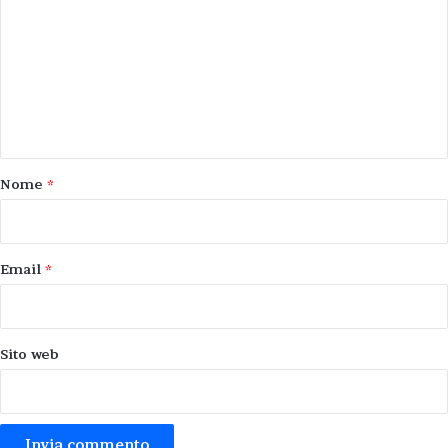
m
m
e
n
t
o
Nome
*
*
Email
*
Sito web