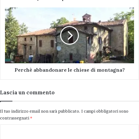
Perchè
abbandonare
le
chiese
di
montagna?
Perchè abbandonare le chiese di montagna?
Lascia un commento
Il tuo indirizzo email non sarà pubblicato.
I campi obbligatori sono
contrassegnati
*
C
o